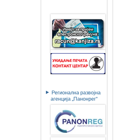
Регионална развојна
агенција „Панонрег“