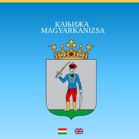
КАЊИЖА
MAGYARKANIZSA