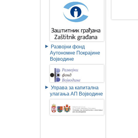
Развојни фонд
Аутономне Покрајине
Војводине
Управа за капитална
улагања АП Војводине