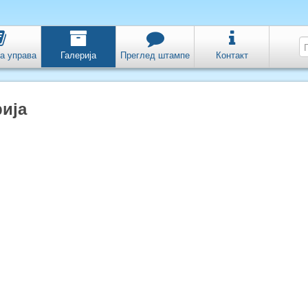
а управа
Галерија
Преглед штампе
Контакт
ија