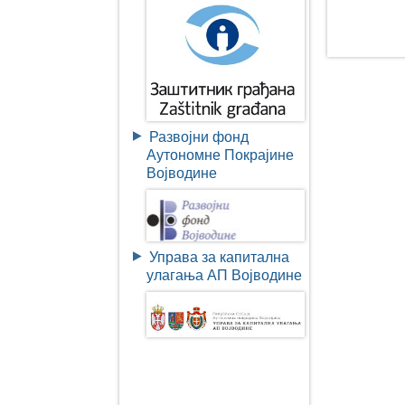
Развојни фонд
Аутономне Покрајине
Војводине
Управа за капитална
улагања АП Војводине