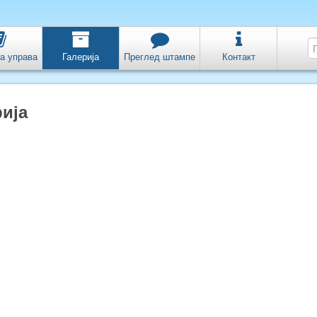
а управа
Галерија
Преглед штампе
Контакт
ија