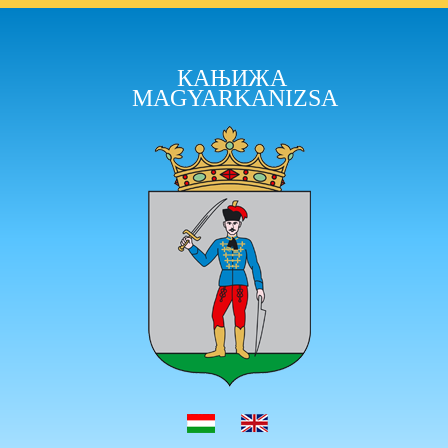
КАЊИЖА
MAGYARKANIZSA