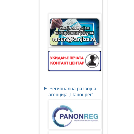
Регионална развојна
агенција „Панонрег“