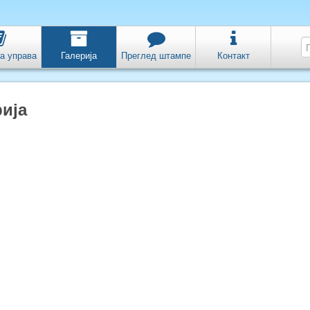
а управа
Галерија
Преглед штампе
Контакт
ија