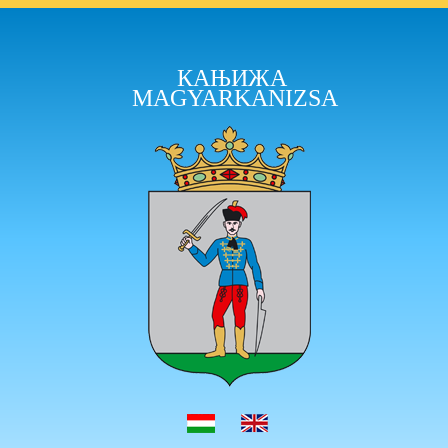
КАЊИЖА
MAGYARKANIZSA