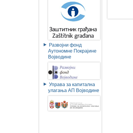
Развојни фонд
Аутономне Покрајине
Војводине
Управа за капитална
улагања АП Војводине