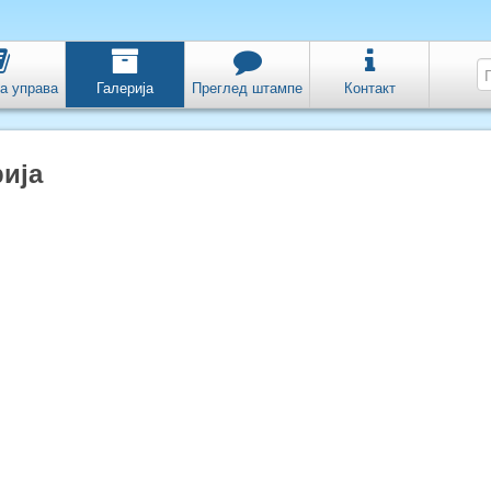
а управа
Галерија
Преглед штампе
Контакт
ија