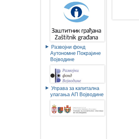
Развојни фонд
Аутономне Покрајине
Војводине
Управа за капитална
улагања АП Војводине