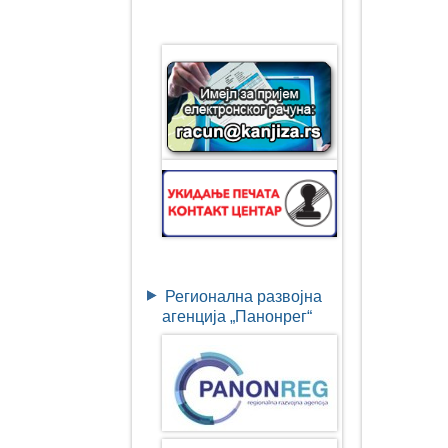
Регионална развојна
агенција „Панонрег“