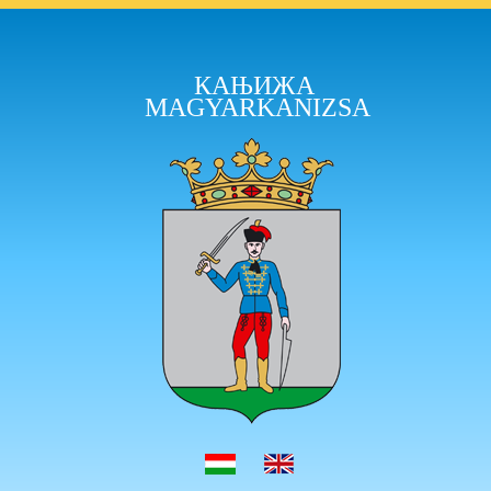
КАЊИЖА
MAGYARKANIZSA