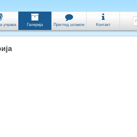
а управа
Галерија
Преглед штампе
Контакт
ија