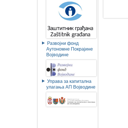
Развојни фонд
Аутономне Покрајине
Војводине
Управа за капитална
улагања АП Војводине