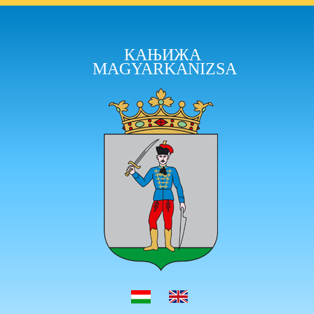
КАЊИЖА
MAGYARKANIZSA