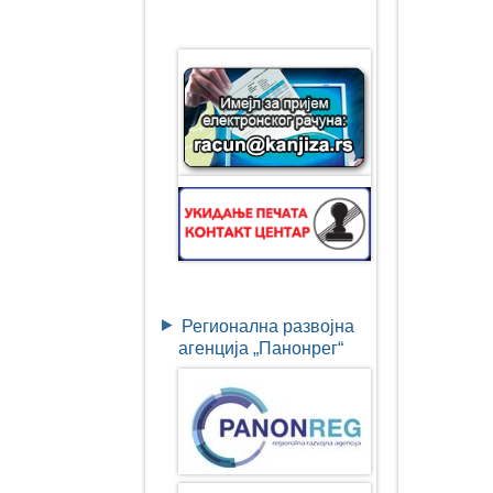
Регионална развојна
агенција „Панонрег“