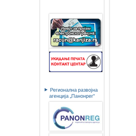
Регионална развојна
агенција „Панонрег“