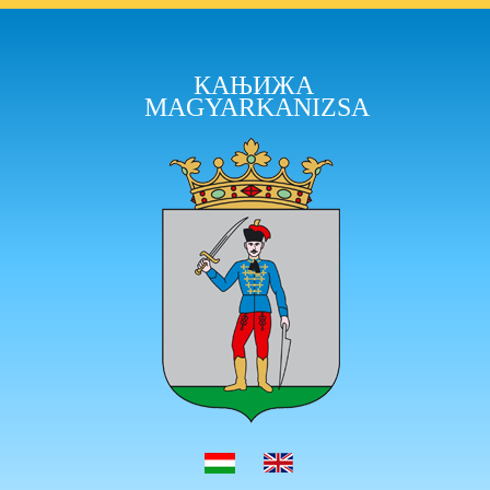
КАЊИЖА
MAGYARKANIZSA