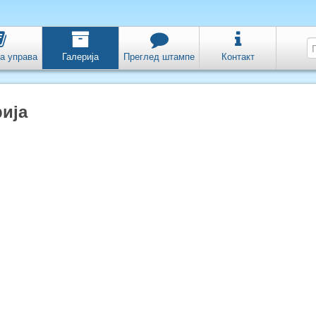
а управа
Галерија
Преглед штампе
Контакт
ија