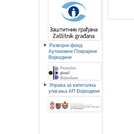
Развојни фонд
Аутономне Покрајине
Војводине
Управа за капитална
улагања АП Војводине