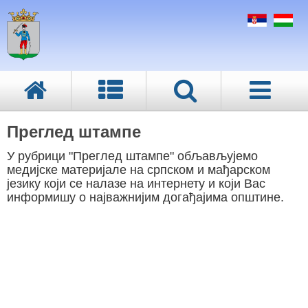
Преглед штампе
У рубрици "Преглед штампе" обљављујемо
медијске материјале на српском и мађарском
језику који се налазе на интернету и који Вас
информишу о најважнијим догађајима општине.