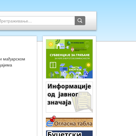
 и мађарском
ђајима