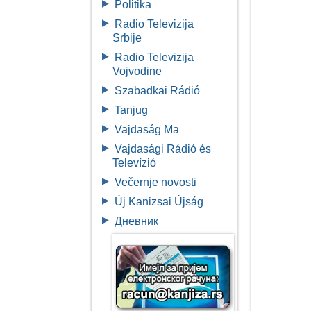
Politika
Radio Televizija
Srbije
Radio Televizija
Vojvodine
Szabadkai Rádió
Tanjug
Vajdaság Ma
Vajdasági Rádió és
Televízió
Večernje novosti
Új Kanizsai Újság
Дневник