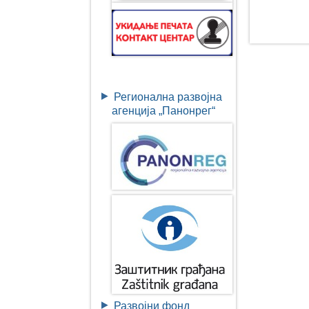
Регионална развојна
агенција „Панонрег“
Развојни фонд