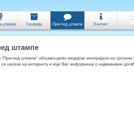
а управа
Галерија
Преглед штампе
Контакт
лед штампе
и "Преглед штампе" обљављујемо медијске материјале на српском
ји се налазе на интернету и који Вас информишу о најважнијим дога