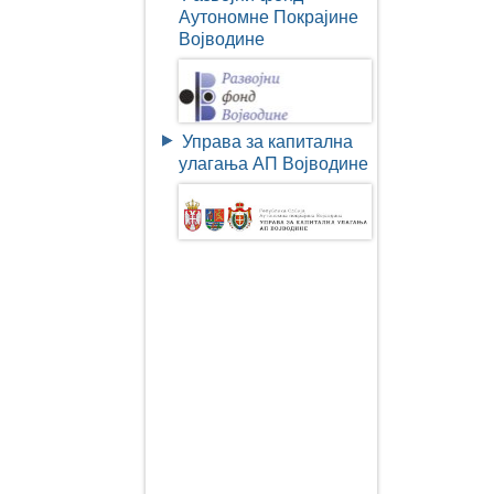
Аутономне Покрајине
Војводине
Управа за капитална
улагања АП Војводине