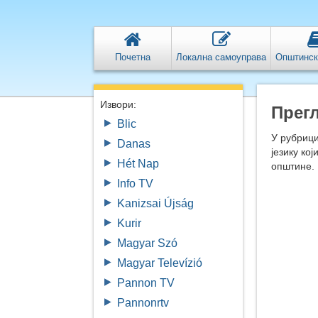
Почетна
Локална самоуправа
Општинск
Извори:
Прег
Blic
У рубриц
Danas
језику ко
Hét Nap
општине.
Info TV
Kanizsai Újság
Kurir
Magyar Szó
Magyar Televízió
Pannon TV
Pannonrtv