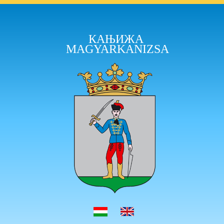
КАЊИЖА
MAGYARKANIZSA