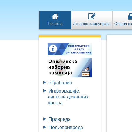
Почетна
Локална самоуправа
Општинск
eГрађанин
Информације,
линкови државних
органа
Привреда
Пољопривреда