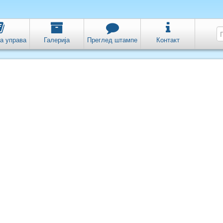
а управа
Галерија
Преглед штампе
Контакт