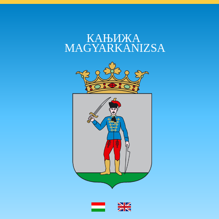
КАЊИЖА
MAGYARKANIZSA