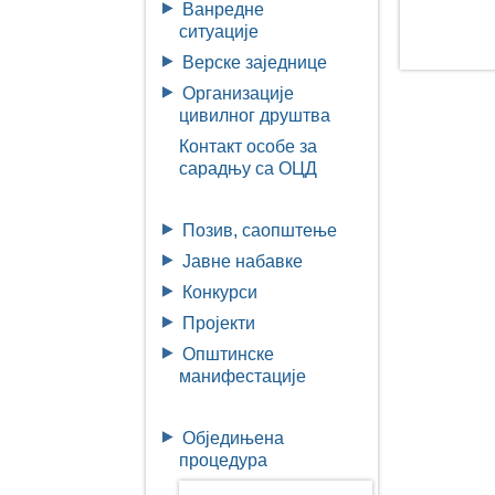
Ванредне
ситуације
Верске заједнице
Организације
цивилног друштва
Контакт особе за
сарадњу са ОЦД
Позив, саопштење
Јавне набавке
Конкурси
Пројекти
Општинске
манифестације
Обједињена
процедура