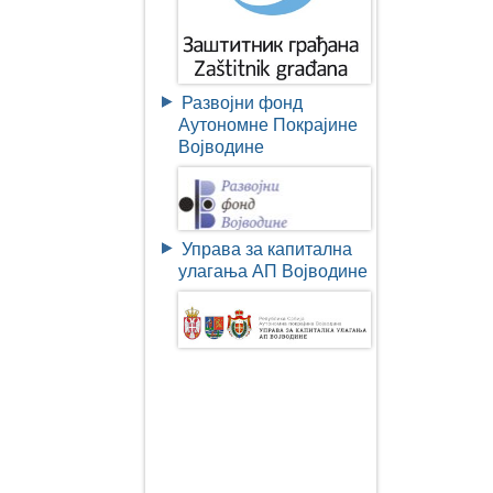
Развојни фонд
Аутономне Покрајине
Војводине
Управа за капитална
улагања АП Војводине