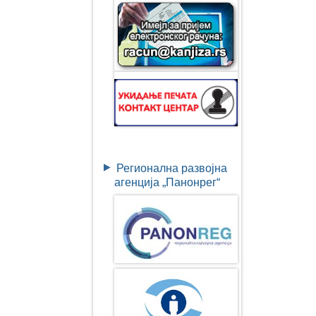
Регионална развојна
агенција „Панонрег“