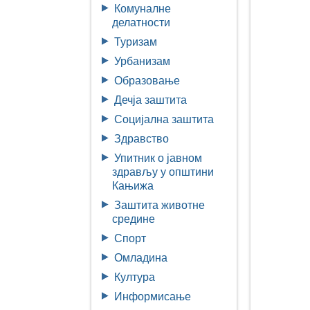
Комуналне
делатности
Туризам
Урбанизам
Образовање
Дечја заштита
Социјална заштита
Здравство
Упитник о јавном
здрављу у општини
Кањижа
Заштита животне
средине
Спорт
Омладина
Култура
Информисање