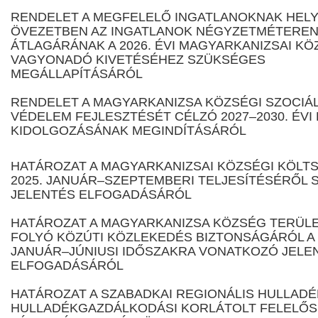
RENDELET A MEGFELELŐ INGATLANOKNAK HEL
ÖVEZETBEN AZ INGATLANOK NÉGYZETMÉTEREN
ÁTLAGÁRÁNAK A 2026. ÉVI MAGYARKANIZSAI KÖ
VAGYONADÓ KIVETÉSÉHEZ SZÜKSÉGES
MEGÁLLAPÍTÁSÁRÓL
RENDELET A MAGYARKANIZSA KÖZSÉGI SZOCIÁL
VÉDELEM FEJLESZTÉSÉT CÉLZÓ 2027–2030. ÉV
KIDOLGOZÁSÁNAK MEGINDÍTÁSÁRÓL
HATÁROZAT A MAGYARKANIZSAI KÖZSÉGI KÖLT
2025. JANUÁR–SZEPTEMBERI TELJESÍTÉSÉRŐL 
JELENTÉS ELFOGADÁSÁRÓL
HATÁROZAT A MAGYARKANIZSA KÖZSÉG TERÜL
FOLYÓ KÖZÚTI KÖZLEKEDÉS BIZTONSÁGÁRÓL A 
JANUÁR–JÚNIUSI IDŐSZAKRA VONATKOZÓ JELE
ELFOGADÁSÁRÓL
HATÁROZAT A SZABADKAI REGIONÁLIS HULLAD
HULLADÉKGAZDÁLKODÁSI KORLÁTOLT FELELŐ