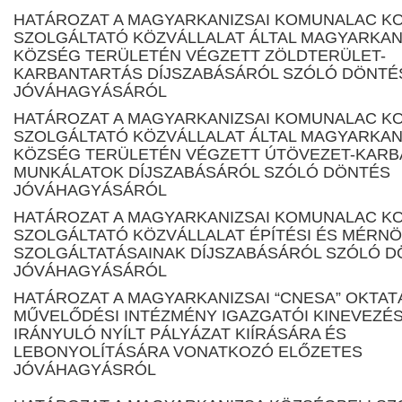
HATÁROZAT A MAGYARKANIZSAI KOMUNALAC K
SZOLGÁLTATÓ KÖZVÁLLALAT ÁLTAL MAGYARKAN
KÖZSÉG TERÜLETÉN VÉGZETT ZÖLDTERÜLET-
KARBANTARTÁS DÍJSZABÁSÁRÓL SZÓLÓ DÖNTÉ
JÓVÁHAGYÁSÁRÓL
HATÁROZAT A MAGYARKANIZSAI KOMUNALAC K
SZOLGÁLTATÓ KÖZVÁLLALAT ÁLTAL MAGYARKAN
KÖZSÉG TERÜLETÉN VÉGZETT ÚTÖVEZET-KARB
MUNKÁLATOK DÍJSZABÁSÁRÓL SZÓLÓ DÖNTÉS
JÓVÁHAGYÁSÁRÓL
HATÁROZAT A MAGYARKANIZSAI KOMUNALAC K
SZOLGÁLTATÓ KÖZVÁLLALAT ÉPÍTÉSI ÉS MÉRNÖ
SZOLGÁLTATÁSAINAK DÍJSZABÁSÁRÓL SZÓLÓ 
JÓVÁHAGYÁSÁRÓL
HATÁROZAT A MAGYARKANIZSAI “CNESA” OKTAT
MŰVELŐDÉSI INTÉZMÉNY IGAZGATÓI KINEVEZÉ
IRÁNYULÓ NYÍLT PÁLYÁZAT KIÍRÁSÁRA ÉS
LEBONYOLÍTÁSÁRA VONATKOZÓ ELŐZETES
JÓVÁHAGYÁSRÓL