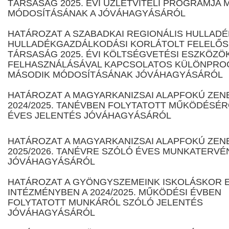
TÁRSASÁG 2025. ÉVI ÜZLETVITELI PROGRAMJA 
MÓDOSÍTÁSÁNAK A JÓVÁHAGYÁSÁRÓL
HATÁROZAT A SZABADKAI REGIONÁLIS HULLAD
HULLADÉKGAZDÁLKODÁSI KORLÁTOLT FELELŐ
TÁRSASÁG 2025. ÉVI KÖLTSÉGVETÉSI ESZKÖZÖ
FELHASZNÁLÁSÁVAL KAPCSOLATOS KÜLÖNPRO
MÁSODIK MÓDOSÍTÁSÁNAK JÓVÁHAGYÁSÁRÓL
HATÁROZAT A MAGYARKANIZSAI ALAPFOKÚ ZEN
2024/2025. TANÉVBEN FOLYTATOTT MŰKÖDÉSÉ
ÉVES JELENTÉS JÓVÁHAGYÁSÁRÓL
HATÁROZAT A MAGYARKANIZSAI ALAPFOKÚ ZEN
2025/2026. TANÉVRE SZÓLÓ ÉVES MUNKATERVÉ
JÓVÁHAGYÁSÁRÓL
HATÁROZAT A GYÖNGYSZEMEINK ISKOLÁSKOR E
INTÉZMÉNYBEN A 2024/2025. MŰKÖDÉSI ÉVBEN
FOLYTATOTT MUNKÁRÓL SZÓLÓ JELENTÉS
JÓVÁHAGYÁSÁRÓL