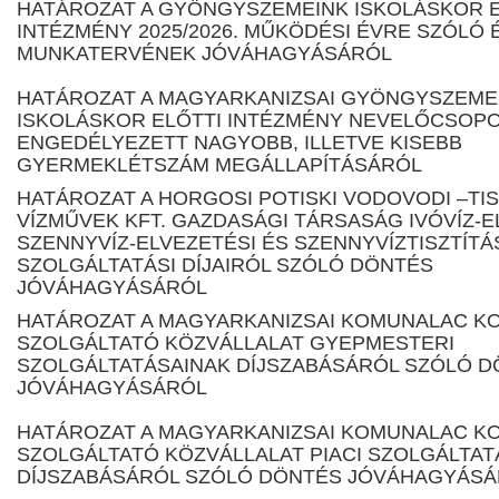
HATÁROZAT A GYÖNGYSZEMEINK ISKOLÁSKOR E
INTÉZMÉNY 2025/2026. MŰKÖDÉSI ÉVRE SZÓLÓ 
MUNKATERVÉNEK JÓVÁHAGYÁSÁRÓL
HATÁROZAT A MAGYARKANIZSAI GYÖNGYSZEME
ISKOLÁSKOR ELŐTTI INTÉZMÉNY NEVELŐCSOP
ENGEDÉLYEZETT NAGYOBB, ILLETVE KISEBB
GYERMEKLÉTSZÁM MEGÁLLAPÍTÁSÁRÓL
HATÁROZAT A HORGOSI POTISKI VODOVODI –TIS
VÍZMŰVEK KFT. GAZDASÁGI TÁRSASÁG IVÓVÍZ-E
SZENNYVÍZ-ELVEZETÉSI ÉS SZENNYVÍZTISZTÍTÁ
SZOLGÁLTATÁSI DÍJAIRÓL SZÓLÓ DÖNTÉS
JÓVÁHAGYÁSÁRÓL
HATÁROZAT A MAGYARKANIZSAI KOMUNALAC K
SZOLGÁLTATÓ KÖZVÁLLALAT GYEPMESTERI
SZOLGÁLTATÁSAINAK DÍJSZABÁSÁRÓL SZÓLÓ 
JÓVÁHAGYÁSÁRÓL
HATÁROZAT A MAGYARKANIZSAI KOMUNALAC K
SZOLGÁLTATÓ KÖZVÁLLALAT PIACI SZOLGÁLTAT
DÍJSZABÁSÁRÓL SZÓLÓ DÖNTÉS JÓVÁHAGYÁS