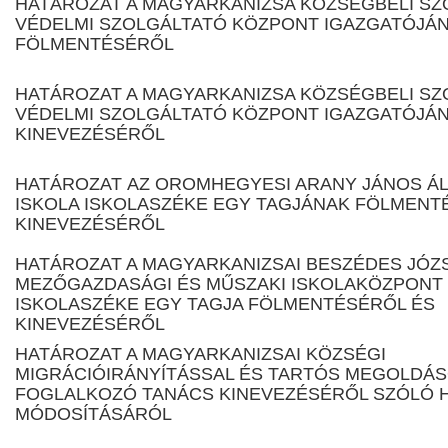
HATÁROZAT A MAGYARKANIZSA KÖZSÉGBELI SZ
VÉDELMI SZOLGÁLTATÓ KÖZPONT IGAZGATÓJÁ
FÖLMENTÉSÉRŐL
HATÁROZAT A MAGYARKANIZSA KÖZSÉGBELI SZ
VÉDELMI SZOLGÁLTATÓ KÖZPONT IGAZGATÓJÁ
KINEVEZÉSÉRŐL
HATÁROZAT АZ OROMHEGYESI ARANY JÁNOS Á
ISKOLA ISKOLASZÉKE EGY TAGJÁNAK FÖLMENT
KINEVEZÉSÉRŐL
HATÁROZAT A MAGYARKANIZSAI BESZÉDES JÓZ
MEZŐGAZDASÁGI ÉS MŰSZAKI ISKOLAKÖZPONT
ISKOLASZÉKE EGY TAGJA FÖLMENTÉSÉRŐL ÉS
KINEVEZÉSÉRŐL
HATÁROZAT A MAGYARKANIZSAI KÖZSÉGI
MIGRÁCIÓIRÁNYÍTÁSSAL ÉS TARTÓS MEGOLDÁ
FOGLALKOZÓ TANÁCS KINEVEZÉSÉRŐL SZÓLÓ 
MÓDOSÍTÁSÁRÓL