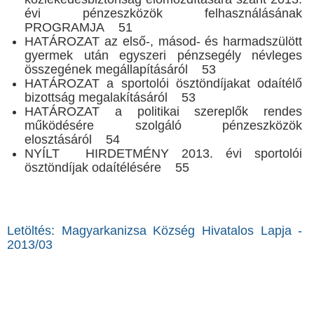
évi pénzeszközök felhasználásának
PROGRAMJА 51
HATÁROZAT az első-, másod- és harmadszülött
gyermek után egyszeri pénzsegély névleges
összegének megállapításáról 53
HATÁROZAT a sportolói ösztöndíjakat odaítélő
bizottság megalakításáról 53
HATÁROZAT a politikai szereplők rendes
működésére szolgáló pénzeszközök
elosztásáról 54
NYÍLT HIRDETMÉNY 2013. évi sportolói
ösztöndíjak odaítélésére 55
Letöltés: Magyarkanizsa Község Hivatalos Lapja -
2013/03