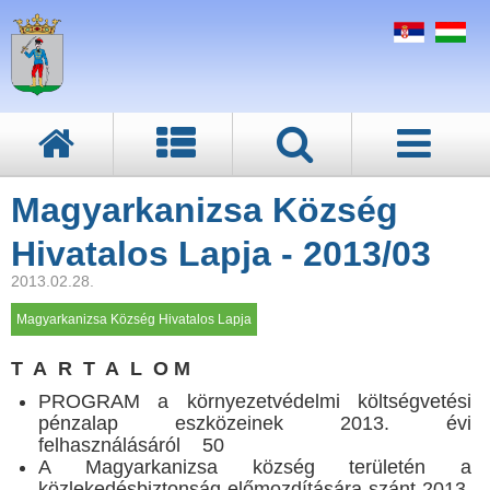
Magyarkanizsa Község
Hivatalos Lapja - 2013/03
2013.02.28.
Magyarkanizsa Község Hivatalos Lapja
T A R T A L O M
PROGRAM a környezetvédelmi költségvetési
pénzalap eszközeinek 2013. évi
felhasználásáról 50
A Magyarkanizsa község területén a
közlekedésbiztonság előmozdítására szánt 2013.