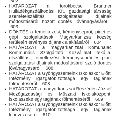
602
HATÁROZAT a törökbecsei Brantner
Hulladékgazdálkodási Kft. gazdasági társaság
szemételszállítási szolgáltatási díjainak
módosításáról hozott döntés jóváhagyásáról
603
DÖNTÉS a temetkezési, kéményseprői, piaci és
gépi szolgáltatások Magyarkanizsa község
területén érvényes díjának alakításáról 604
HATÁROZAT a magyarkanizsai Komunalac
Kommunális Szolgáltató Közvállalat fekália-
elszállítási, temetkezési, kéményseprői és piaci
szolgáltatási díjainak módosításáról szóló döntés
jóváhagyásáról 608
HATÁROZAT a Gyöngyszemeink Iskoláskor Előtti
Intézmény igazgatóbizottsága egy tagjának
fölmentéséről 608
HATÁROZAT a magyarkanizsai Beszédes József
Mezőgazdasági és Műszaki Iskolaközpont
iskolaszéke egy tagjának fölmentéséről 609
HATÁROZAT a Gyöngyszemeink Iskoláskor Előtti
Intézmény igazgatóbizottsága egy tagjának
kinevezéséről 610