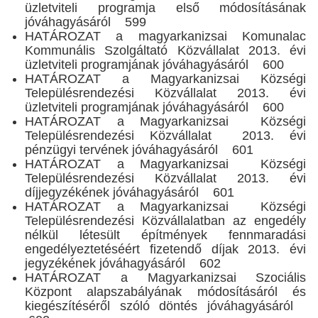
üzletviteli programja első módosításának
jóváhagyásáról 599
HATÁROZAT а magyarkanizsai Komunalac
Kommunális Szolgáltató Közvállalat 2013. évi
üzletviteli programjának jóváhagyásáról 600
HATÁROZAT a Magyarkanizsai Községi
Településrendezési Közvállalat 2013. évi
üzletviteli programjának jóváhagyásáról 600
HATÁROZAT a Magyarkanizsai Községi
Településrendezési Közvállalat 2013. évi
pénzügyi tervének jóváhagyásáról 601
HATÁROZAT a Magyarkanizsai Községi
Településrendezési Közvállalat 2013. évi
díjjegyzékének jóváhagyásáról 601
HATÁROZAT a Magyarkanizsai Községi
Településrendezési Közvállalatban az engedély
nélkül létesült építmények fennmaradási
engedélyeztetéséért fizetendő díjak 2013. évi
jegyzékének jóváhagyásáról 602
HATÁROZAT a Magyarkanizsai Szociális
Központ alapszabályának módosításáról és
kiegészítéséről szóló döntés jóváhagyásáról