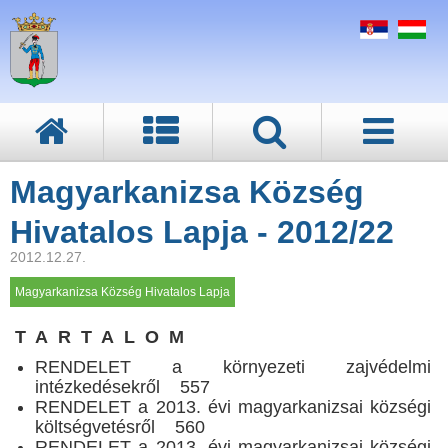
Magyarkanizsa Község
Hivatalos Lapja - 2012/22
2012.12.27.
Magyarkanizsa Község Hivatalos Lapja
T A R T A L O M
RENDELET a környezeti zajvédelmi
intézkedésekről 557
RENDELET a 2013. évi magyarkanizsai községi
költségvetésről 560
RENDELET a 2013. évi magyarkanizsai községi