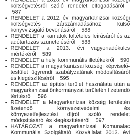
költségvetésről szóló rendelet elfogadásáról
587
RENDELET a 2012. évi magyarkanizsai községi
költségvetés zárszámadásához külső
könyvvizsgáló bevonásáról 588
RENDELET a kamatok föltételes leírásáról és az
adótartozás szüneteléséről 588
RENDELET a 2013. évi vagyonadókulcs
mértékéről 589
RENDELET a helyi kommunális illetékekről 590
RENDELET a magyarkanizsai községi képviselő-
testület ügyrendi szabályzatának módosításáról
és kiegészítéséről 595
RENDELET az építési terület használata után a
magyarkanizsai önkormányzat területén fizetendő
térítésről 596
RENDELET a Magyarkanizsa község területén
fizetendő környezetvédelmi és
környezetfejlesztési díjról szóló rendelet
módosításáról és kiegészítéséről 597
HATÁROZAT а magyarkanizsai Komunalac
Kommunális Szolgáltató Közvállalat 2012. évi