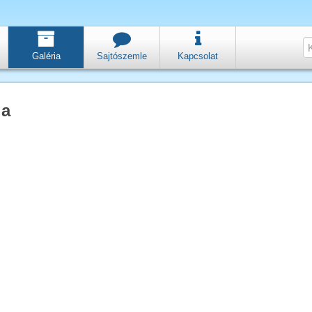
Galéria
Sajtószemle
Kapcsolat
ia