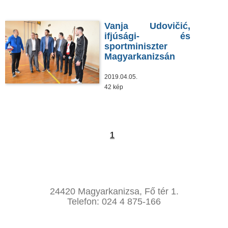
Vanja Udovičić,
ifjúsági- és
sportminiszter
Magyarkanizsán
2019.04.05.
42 kép
1
24420 Magyarkanizsa, Fő tér 1.
Telefon: 024 4 875-166