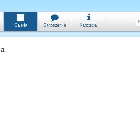
Galéria
Sajtószemle
Kapcsolat
ia