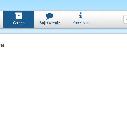
Galéria
Sajtószemle
Kapcsolat
ia