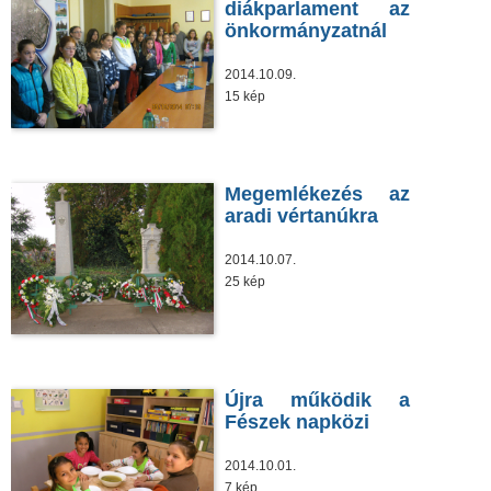
diákparlament az
önkormányzatnál
2014.10.09.
15 kép
Megemlékezés az
aradi vértanúkra
2014.10.07.
25 kép
Újra működik a
Fészek napközi
2014.10.01.
7 kép