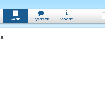
Galéria
Sajtószemle
Kapcsolat
ia