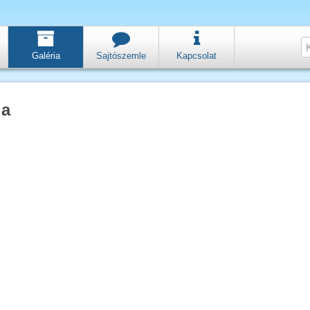
Galéria
Sajtószemle
Kapcsolat
ia