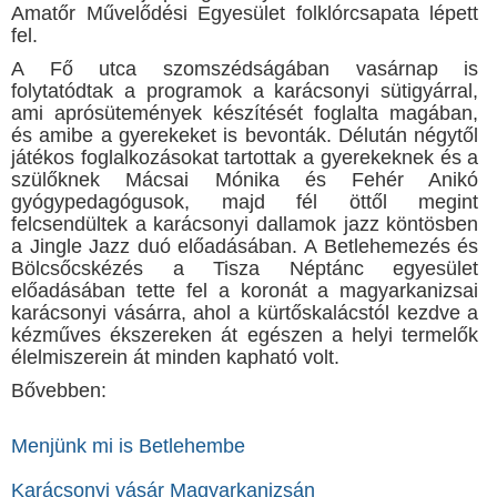
Amatőr Művelődési Egyesület folklórcsapata lépett
fel.
A Fő utca szomszédságában vasárnap is
folytatódtak a programok a karácsonyi sütigyárral,
ami aprósütemények készítését foglalta magában,
és amibe a gyerekeket is bevonták. Délután négytől
játékos foglalkozásokat tartottak a gyerekeknek és a
szülőknek Mácsai Mónika és Fehér Anikó
gyógypedagógusok, majd fél öttől megint
felcsendültek a karácsonyi dallamok jazz köntösben
a Jingle Jazz duó előadásában. A Betlehemezés és
Bölcsőcskézés a Tisza Néptánc egyesület
előadásában tette fel a koronát a magyarkanizsai
karácsonyi vásárra, ahol a kürtőskalácstól kezdve a
kézműves ékszereken át egészen a helyi termelők
élelmiszerein át minden kapható volt.
Bővebben:
Menjünk mi is Betlehembe
Karácsonyi vásár Magyarkanizsán