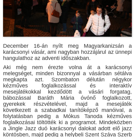
December 16-án nyílt meg Magyarkanizsán a
karácsonyi vásár, ami nagyban hozzájárul az ünnepi
hangulathoz az adventi időszakban.
Aki még nem érezte volna át a karácsonyi
melegséget, minden bizonnyal a vásárban sétálva
megkapta azt. Szombaton délután négykor
kézműves foglalkozással és interaktív
mesejátékokkal kezdődött a vásári forgatag,
bábozással Baráth Mária óvónő foglalkozott,
gyerekek részvételével, majd a mesejáték
következett a szabadkai tanítóképző manóival, a
folytatásban pedig a Mókus Tanoda kézműves
foglalkozásai töltötték ki a programot. Mindeközben
a Jingle Jazz duó karácsonyi dalokat adott elő jazz
köntösben, majd pedig a helybeli Szent Száva Szerb