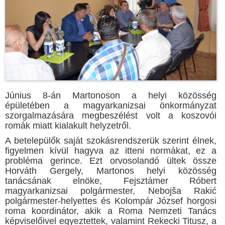
Június 8-án Martonoson a helyi közösség
épületében a magyarkanizsai önkormányzat
szorgalmazására megbeszélést volt a koszovói
romák miatt kialakult helyzetről.
A betelepülők saját szokásrendszerük szerint élnek,
figyelmen kívül hagyva az itteni normákat, ez a
probléma gerince. Ezt orvosolandó ültek össze
Horváth Gergely, Martonos helyi közösség
tanácsának elnöke, Fejsztámer Róbert
magyarkanizsai polgármester, Nebojša Rakić
polgármester-helyettes és Kolompár József horgosi
roma koordinátor, akik a Roma Nemzeti Tanács
képviselőivel egyeztettek, valamint Rekecki Titusz, a