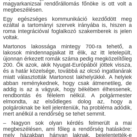
magyarkanizsai rendőrállomás főnöke is ott volt a
megbeszélésen.
Egy egészséges kommunikáció kezdődött meg
ezáltal a tartományi szervek irányába is, hiszen a
roma integrációval foglalkozó szakemberek is jelen
voltak.
Martonos lakossága mintegy 700-ra tehető, a
lakosok mindennapjaikat itt élik, az itt letelepült,
újonnan érkezett romák száma pedig megközelítőleg
200. Ők azok, akik Nyugat-Európából jöttek vissza,
és a határ közelsége, továbbá az olcsó ingatlanárak
miatt választották Martonost lakhelyükké. A helyiek
abban reménykednek, hogy csak átmenetileg, de
addig is az a vágyuk, hogy békében élhessenek,
rendbontás és félelem nélkül. A polgármester
elmondta, az elsődleges dolog az, hogy a
polgároknak be kell jelenteniük, ha probléma adódik,
mert anélkül a rendőrség se tehet semmit.
– Nagyon sok olyan kérdés felmerült a mai
megbeszélésen, ami főleg a rendőrség hatásköre:
mely házakban hányan laknak, bejelentették-e