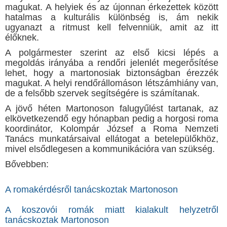
magukat. A helyiek és az újonnan érkezettek között
hatalmas a kulturális különbség is, ám nekik
ugyanazt a ritmust kell felvenniük, amit az itt
élőknek.
A polgármester szerint az első kicsi lépés a
megoldás irányába a rendőri jelenlét megerősítése
lehet, hogy a martonosiak biztonságban érezzék
magukat. A helyi rendőrállomáson létszámhiány van,
de a felsőbb szervek segítségére is számítanak.
A jövő héten Martonoson falugyűlést tartanak, az
elkövetkezendő egy hónapban pedig a horgosi roma
koordinátor, Kolompár József a Roma Nemzeti
Tanács munkatársaival ellátogat a betelepülőkhöz,
mivel elsődlegesen a kommunikációra van szükség.
Bővebben:
A romakérdésről tanácskoztak Martonoson
A koszovói romák miatt kialakult helyzetről
tanácskoztak Martonoson