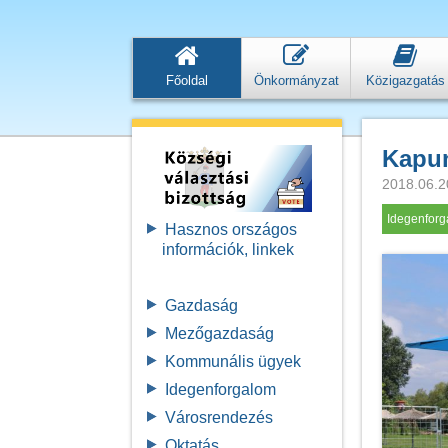
Főoldal
Önkormányzat
Közigazgatás
Kapun
2018.06.2
Idegenfor
Hasznos országos
információk, linkek
Gazdaság
Mezőgazdaság
Kommunális ügyek
Idegenforgalom
Városrendezés
Oktatás