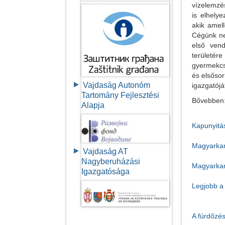
vízelemzés
is elhely
akik amell
Cégünk ne
első vend
területér
gyermekcso
és elsősor
Vajdaság Autonóm
igazgatóját
Tartomány Fejlesztési
Bővebben
Alapja
Kapunyitá
Magyarkan
Vajdaság AT
Nagyberuházási
Magyarkan
Igazgatósága
Legjobb a 
A fürdőzé