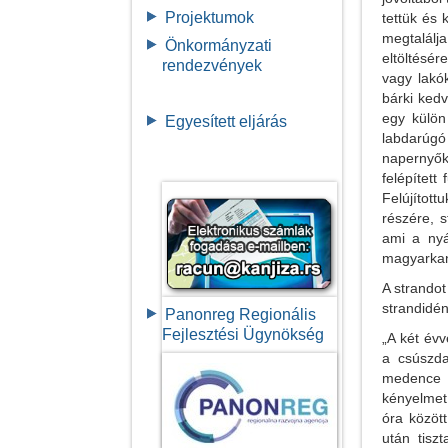
Projektumok
tettük és
megtalálj
Önkormányzati
eltöltésér
rendezvények
vagy lakók
bárki ked
egy külön
Egyesített eljárás
labdarúgó
napernyők 
felépítet
Felújítot
részére, s
ami a nyá
magyarkani
A strandot
strandidén
Panonreg Regionális
Fejlesztési Ügynökség
„A két évv
a csúszda
medence 
kényelmet
óra között
után tisz