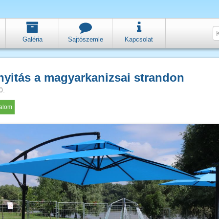
Galéria
Sajtószemle
Kapcsolat
yitás a magyarkanizsai strandon
0.
galom