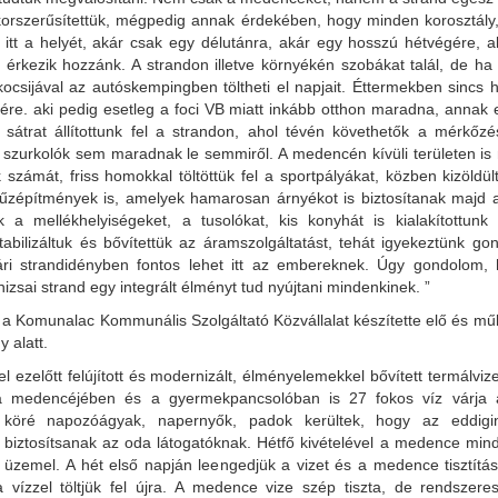
 korszerűsítettük, mégpedig annak érdekében, hogy minden korosztály
a itt a helyét, akár csak egy délutánra, akár egy hosszú hétvégére,
e érkezik hozzánk. A strandon illetve környékén szobákat talál, de ha
ocsijával az autóskempingben töltheti el napjait. Éttermekben sincs h
vére. aki pedig esetleg a foci VB miatt inkább otthon maradna, annak
 sátrat állítottunk fel a strandon, ahol tévén követhetők a mérkőz
 szurkolók sem maradnak le semmiről. A medencén kívüli területen is
számát, friss homokkal töltöttük fel a sportpályákat, közben kizöldü
t fűzépítmények is, amelyek hamarosan árnyékot is biztosítanak majd 
tuk a mellékhelyiségeket, a tusolókat, kis konyhát is kialakítottun
tabilizáltuk és bővítettük az áramszolgáltatást, tehát igyekeztünk go
ri strandidényben fontos lehet itt az embereknek. Úgy gondolom,
zsai strand egy integrált élményt tud nyújtani mindenkinek. ”
 a Komunalac Kommunális Szolgáltató Közvállalat készítette elő és műkö
y alatt.
el ezelőtt felújított és modernizált, élményelemekkel bővített termálv
 medencéjében és a gyermekpancsolóban is 27 fokos víz várja a
köré napozóágyak, napernyők, padok kerültek, hogy az eddigi
 biztosítsanak az oda látogatóknak. Hétfő kivételével a medence min
 üzemel. A hét első napján leengedjük a vizet és a medence tisztítása
ta vízzel töltjük fel újra. A medence vize szép tiszta, de rendszer