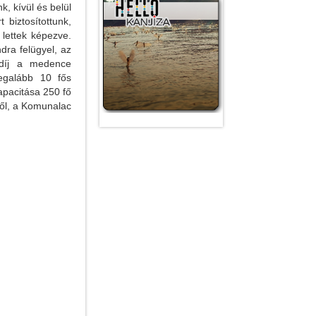
k, kívül és belül
biztosítottunk,
 lettek képezve.
ra felügyel, az
ődíj a medence
legalább 10 fős
apacitása 250 fő
ntől, a Komunalac