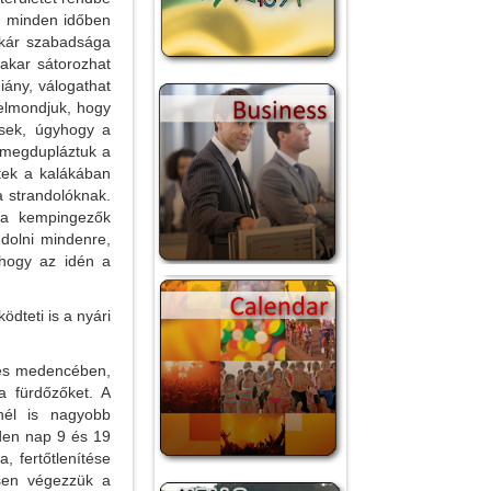
, minden időben
 akár szabadsága
 akar sátorozhat
iány, válogathat
 elmondjuk, hogy
ések, úgyhogy a
 megdupláztuk a
ltek a kalákában
a strandolóknak.
k a kempingezők
ndolni mindenre,
 hogy az idén a
dteti is a nyári
izes medencében,
 fürdőzőket. A
nél is nagyobb
den nap 9 és 19
, fertőtlenítése
esen végezzük a