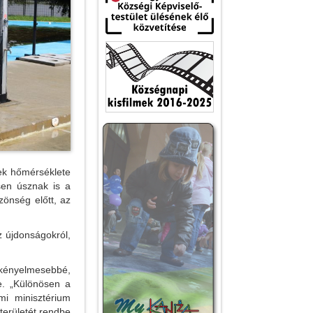
ek hőmérséklete
sen úsznak is a
zönség előtt, az
z újdonságokról,
 kényelmesebbé,
e. „Különösen a
i minisztérium
területét rendbe