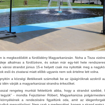
an is megkezdődött a fürdőidény Magyarkanizsán. Noha a Tisza vizén
deje alkalmas a fürdőzésre, és sokan már egy-két hete rendszere
a városi strandot június 15-e helyett csak ma nyitották meg a nagykö
ok esői és zivatarai miatt előbb ugyanis nem sok értelme lett volna.
nyitón a községi illetékesek számoltak be az újságíróknak azokról a
 idén várják a magyarkanizsai strandra érkezőket.
asszal rengeteg munkát fektettünk abba, hogy a strandot szebbé,
tegyük” - mondta Fejsztámer Róbert, Magyarkanizsa polgármester
örnyékének a rendezésére figyeltünk oda, amit az idegenforgalm
l tudtuk megvalósítani. Nem csak a medencéket, hanem a strand egész 