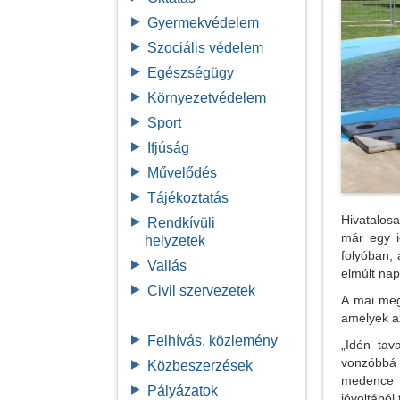
Gyermekvédelem
Szociális védelem
Egészségügy
Környezetvédelem
Sport
Ifjúság
Művelődés
Tájékoztatás
Hivatalos
Rendkívüli
már egy i
helyzetek
folyóban, 
Vallás
elmúlt nap
Civil szervezetek
A mai meg
amelyek az
Felhívás, közlemény
„Idén tav
vonzóbbá 
Közbeszerzések
medence k
Pályázatok
jóvoltábó