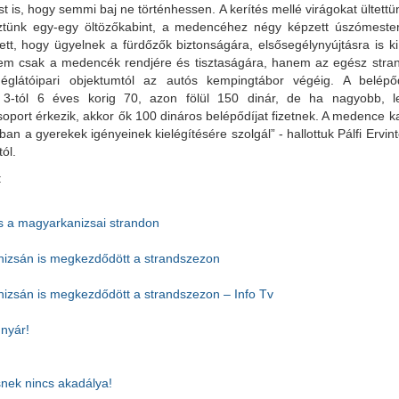
t is, hogy semmi baj ne történhessen. A kerítés mellé virágokat ültettün
eztünk egy-egy öltözőkabint, a medencéhez négy képzett úszómestert 
ett, hogy ügyelnek a fürdőzők biztonságára, elsősegélynyújtásra is ki
m csak a medencék rendjére és tisztaságára, hanem az egész strand
églátóipari objektumtól az autós kempingtábor végéig. A belép
e 3-tól 6 éves korig 70, azon fölül 150 dinár, de ha nagyobb, 
port érkezik, akkor ők 100 dináros belépődíjat fizetnek. A medence k
ban a gyerekek igényeinek kielégítésére szolgál” - hallottuk Pálfi Ervi
ól.
:
s a magyarkanizsai strandon
izsán is megkezdődött a strandszezon
izsán is megkezdődött a strandszezon – Info Tv
nyár!
snek nincs akadálya!