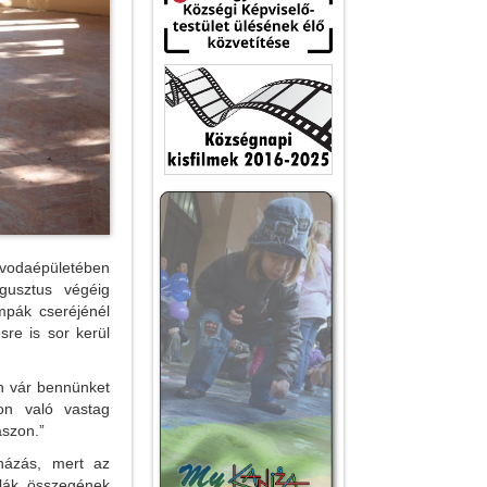
vodaépületében
ugusztus végéig
umpák cseréjénél
sre is sor kerül
n vár bennünket
on való vastag
aszon.”
házás, mert az
mlák összegének