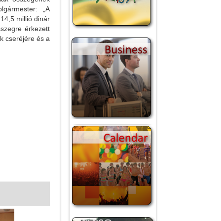
lgármester: „A
4,5 millió dinár
sszegre érkezett
ók cseréjére és a