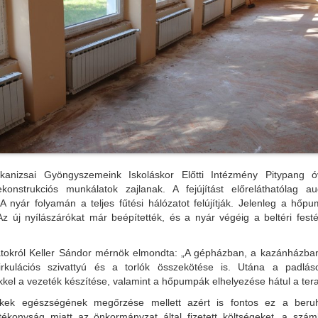
anizsai Gyöngyszemeink Iskoláskor Előtti Intézmény Pitypang ó
konstrukciós munkálatok zajlanak. A fejújítást előreláthatólag a
 A nyár folyamán a teljes fűtési hálózatot felújítják. Jelenleg a hőp
Az új nyílászárókat már beépítették, és a nyár végéig a beltéri festé
tokról Keller Sándor mérnök elmondta: „A gépházban, a kazánházba
kulációs szivattyú és a torlók összekötése is. Utána a padlás
kel a vezeték készítése, valamint a hőpumpák elhelyezése hátul a ter
kek egészségének megőrzése mellett azért is fontos ez a beru
tékonyság miatt az önkormányzat által fizetett költségeket, a szá