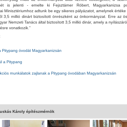
ét is jelenti - emelte ki Fejsztámer Róbert, Magyarkanizsa po
i Minisztériumhoz adtunk be egy sikeres pályázatot, amelynek értéke 1
ől 3,5 millió dinárt biztosított önrészként az önkormányzat. Erre az ö
ar Nemzeti Tanács által biztosított 3,5 millió dinár, amely a nyílászár
tésre vonatkozik.”
:
 a Pitypang óvodát Magyarkanizsán
ül a Pitypang
kciós munkálatok zajlanak a Pitypang óvodában Magyarkanizsán
Puskás Károly építészmérnök