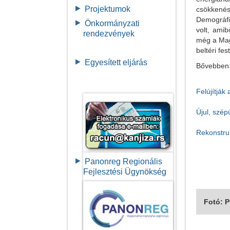
Projektumok
csökkenés
Demográfia
Önkormányzati
volt, amib
rendezvények
még a Magy
beltéri fes
Egyesített eljárás
Bővebben
Felújítják
Újul, szép
Rekonstru
Panonreg Regionális
Fejlesztési Ügynökség
Fotó: 