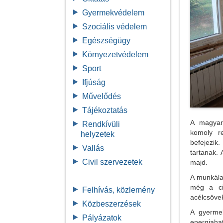
Gyermekvédelem
Szociális védelem
Egészségügy
Környezetvédelem
Sport
Ifjúság
Művelődés
Tájékoztatás
A magyark
Rendkívüli
komoly re
helyzetek
befejezik.
Vallás
tartanak. 
Civil szervezetek
majd.
A munkála
még a cir
Felhívás, közlemény
acélcsövek
Közbeszerzések
A gyerme
Pályázatok
energiaha