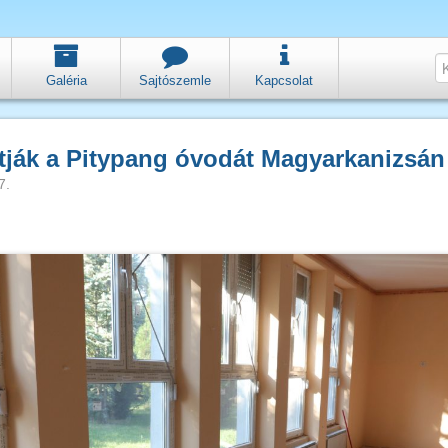
Galéria
Sajtószemle
Kapcsolat
ítják a Pitypang óvodát Magyarkanizsán
7.