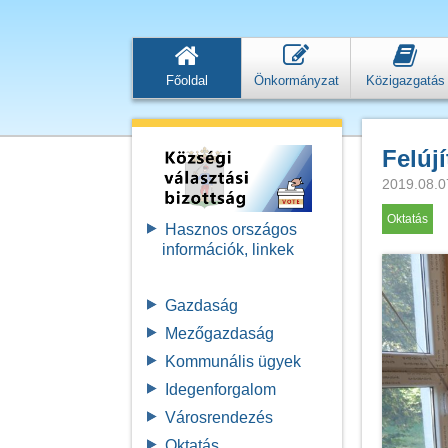
Főoldal
Önkormányzat
Közigazgatás
Felúj
2019.08.0
Oktatás
Hasznos országos
információk, linkek
Gazdaság
Mezőgazdaság
Kommunális ügyek
Idegenforgalom
Városrendezés
Oktatás