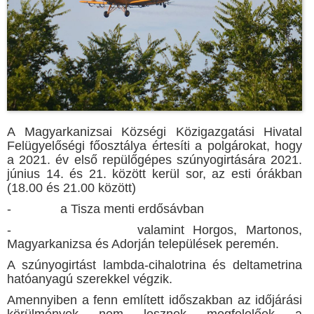
A Мagyarkanizsai Községi Közigazgatási Hivatal
Felügyelőségi főosztálya értesíti a polgárokat, hogy
a 2021. év első repülőgépes szúnyogirtására 2021.
június 14. és 21. között kerül sor, az esti órákban
(18.00 és 21.00 között)
- а Tisza menti erdősávban
- valamint Horgos, Martonos,
Magyarkanizsa és Adorján települések peremén.
A szúnyogirtást lambda-cihalotrina és deltametrina
hatóanyagú szerekkel végzik.
Amennyiben a fenn említett időszakban az időjárási
körülmények nem lesznek megfelelőek a