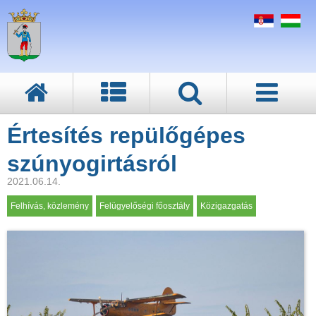
Értesítés repülőgépes
szúnyogirtásról
2021.06.14.
Felhívás, közlemény
Felügyelőségi főosztály
Közigazgatás