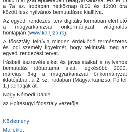
önkormányzat épületében (Magyarkanizsa, Fő tér 1)
a 7a sz. irodában hétköznap 8:00 és 12:00 óra
között lesz nyilvános bemutatásra kiállítva.
Az egyedi rendezési terv digitális formában elérhető
a magyarkanizsai önkormányzat világhálós
honlapján (
www.kanjiza.rs
).
A főosztály felhívja minden érdeklődő természetes
és jogi személy figyelmét, hogy tekintsék meg az
egyedi rendezési tervet.
Írásbeli észrevételeiket és javaslataikat a nyilvános
bemutatás időtartama alatt, legkésőbb 2022.
március 8-ig a magyarkanizsai önkormányzat
iktatójában, a 2. sz. irodában (Magyarkanizsa, Fő tér
1.) adhatják át.
Nagy Némedi Dániel
az Építésügyi főosztály vezetője
Közlemény
Melléklet