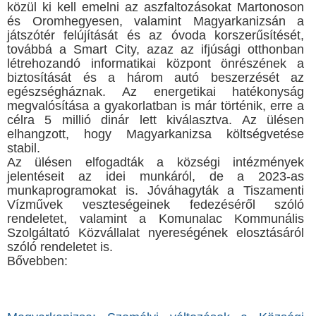
közül ki kell emelni az aszfaltozásokat Martonoson
és Oromhegyesen, valamint Magyarkanizsán a
játszótér felújítását és az óvoda korszerűsítését,
továbbá a Smart City, azaz az ifjúsági otthonban
létrehozandó informatikai központ önrészének a
biztosítását és a három autó beszerzését az
egészségháznak. Az energetikai hatékonyság
megvalósítása a gyakorlatban is már történik, erre a
célra 5 millió dinár lett kiválasztva. Az ülésen
elhangzott, hogy Magyarkanizsa költségvetése
stabil.
Az ülésen elfogadták a községi intézmények
jelentéseit az idei munkáról, de a 2023-as
munkaprogramokat is. Jóváhagyták a Tiszamenti
Vízművek veszteségeinek fedezéséről szóló
rendeletet, valamint a Komunalac Kommunális
Szolgáltató Közvállalat nyereségének elosztásáról
szóló rendeletet is.
Bővebben: