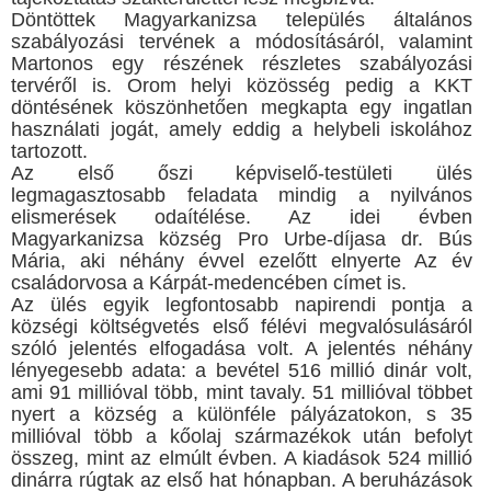
Döntöttek Magyarkanizsa település általános
szabályozási tervének a módosításáról, valamint
Martonos egy részének részletes szabályozási
tervéről is. Orom helyi közösség pedig a KKT
döntésének köszönhetően megkapta egy ingatlan
használati jogát, amely eddig a helybeli iskolához
tartozott.
Az első őszi képviselő-testületi ülés
legmagasztosabb feladata mindig a nyilvános
elismerések odaítélése. Az idei évben
Magyarkanizsa község Pro Urbe-díjasa dr. Bús
Mária, aki néhány évvel ezelőtt elnyerte Az év
családorvosa a Kárpát-medencében címet is.
Az ülés egyik legfontosabb napirendi pontja a
községi költségvetés első félévi megvalósulásáról
szóló jelentés elfogadása volt. A jelentés néhány
lényegesebb adata: a bevétel 516 millió dinár volt,
ami 91 millióval több, mint tavaly. 51 millióval többet
nyert a község a különféle pályázatokon, s 35
millióval több a kőolaj származékok után befolyt
összeg, mint az elmúlt évben. A kiadások 524 millió
dinárra rúgtak az első hat hónapban. A beruházások