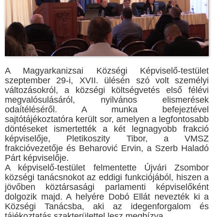
A Magyarkanizsai Községi Képviselő-testület
szeptember 29-i, XVII. ülésén szó volt személyi
változásokról, a községi költségvetés első félévi
megvalósulásáról, nyilvános elismerések
odaítéléséről. A munka befejeztével
sajtótájékoztatóra került sor, amelyen a legfontosabb
döntéseket ismertették a két legnagyobb frakció
képviselője, Pletikoszity Tibor, a VMSZ
frakcióvezetője és Beharović Ervin, a Szerb Haladó
Párt képviselője.
A képviselő-testület felmentette Újvári Zsombor
községi tanácsnokot az eddigi funkciójából, hiszen a
jövőben köztársasági parlamenti képviselőként
dolgozik majd. A helyére Dobó Ellát nevezték ki a
Községi Tanácsba, aki az idegenforgalom és
tájékoztatás szakterülettel lesz megbízva.