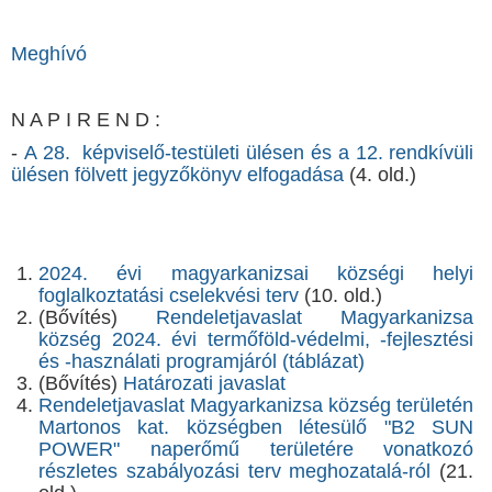
Meghívó
N A P I R E N D :
-
A 28. képviselő-testületi ülésen és a 12. rendkívüli
ülésen fölvett jegyzőkönyv elfogadása
(4. old.)
2024. évi magyarkanizsai községi helyi
foglalkoztatási cselekvési terv
(10. old.)
(Bővítés)
Rendeletjavaslat Magyarkanizsa
község 2024. évi termőföld-védelmi, -fejlesztési
és -használati programjáról
(táblázat)
(Bővítés)
Határozati javaslat
Rendeletjavaslat Magyarkanizsa község területén
Martonos kat. községben létesülő "B2 SUN
POWER" naperőmű területére vonatkozó
részletes szabályozási terv meghozatalá-ról
(21.