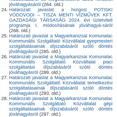
jóváhagyásáról
(264. old.)
Határozati javaslat a horgosi POTISKI
VODOVODI – TISZA MENTI VÍZMŰVEK KFT.
GAZDASÁGI TÁRSASÁG 2024. évi üzletviteli
programja I. módosításának jóváhagyá-sáról
(268. old.)
Határozati javaslat a Magyarkanizsai Komunalac
Kommunális Szolgáltató Közvállalat gyepmesteri
szolgáltatásainak díjszabásáról szóló döntés
jóváhagyásról
(285. old.)
Határozati javaslat a Magyarkanizsai Komunalac
Kommunális Szolgáltató Közvállalat piaci
szolgáltatási díjszabásáról szóló döntés
jóváhagyásról
(289. old.)
Határozati javaslat a Magyarkanizsai Komunalac
Kommunális Szolgáltató Közvállalat temetkezési
szolgáltatásainak díjszabásáról szóló döntés
jóváhagyásról
(293. old.)
Határozati javaslat a Magyarkanizsai Komunalac
Kommunális Szolgáltató Közvállalat gépi
szolgáltatásainak díjszabásáról szóló döntés
jóváhagyásról
(297. old.)