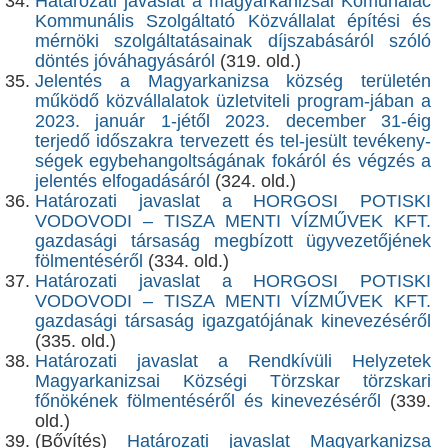
Határozati javaslat a magyarkanizsai Komunalac
Kommunális Szolgáltató Közvállalat építési és
mérnöki szolgáltatásainak díjszabásáról szóló
döntés jóváhagyásáról
(319. old.)
Jelentés a Magyarkanizsa község területén
működő közvállalatok üzletviteli program-jában a
2023. január 1-jétől 2023. december 31-éig
terjedő időszakra tervezett és tel-jesült tevékeny-
ségek egybehangoltságának fokáról és végzés a
jelentés elfogadásáról
(324. old.)
Határozati javaslat a HORGOSI POTISKI
VODOVODI – TISZA MENTI VÍZMŰVEK KFT.
gazdasági társaság megbízott ügyvezetőjének
fölmentéséről
(334. old.)
Határozati javaslat a HORGOSI POTISKI
VODOVODI – TISZA MENTI VÍZMŰVEK KFT.
gazdasági társaság igazgatójának kinevezéséről
(335. old.)
Határozati javaslat a Rendkívüli Helyzetek
Magyarkanizsai Községi Törzskar törzskari
főnökének fölmentéséről és kinevezéséről
(339.
old.)
(Bővítés)
Határozati javaslat Magyarkanizsa