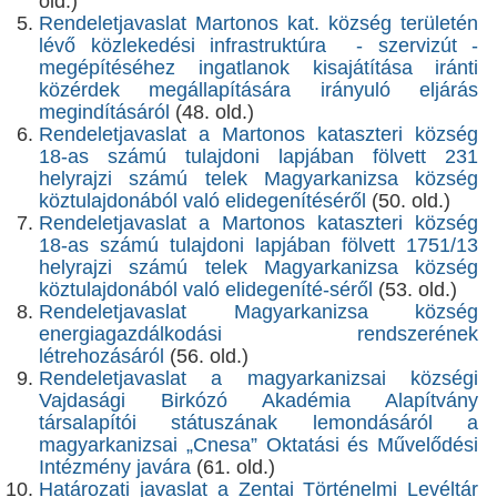
old.)
Rendeletjavaslat Martonos kat. község területén
lévő közlekedési infrastruktúra - szervizút -
megépítéséhez ingatlanok kisajátítása iránti
közérdek megállapítására irányuló eljárás
megindításáról
(48. old.)
Rendeletjavaslat a Martonos kataszteri község
18-as számú tulajdoni lapjában fölvett 231
helyrajzi számú telek Magyarkanizsa község
köztulajdonából való elidegenítéséről
(50. old.)
Rendeletjavaslat a Martonos kataszteri község
18-as számú tulajdoni lapjában fölvett 1751/13
helyrajzi számú telek Magyarkanizsa község
köztulajdonából való elidegeníté-séről
(53. old.)
Rendeletjavaslat Magyarkanizsa község
energiagazdálkodási rendszerének
létrehozásáról
(56. old.)
Rendeletjavaslat a magyarkanizsai községi
Vajdasági Birkózó Akadémia Alapítvány
társalapítói státuszának lemondásáról a
magyarkanizsai „Cnesa” Oktatási és Művelődési
Intézmény javára
(61. old.)
Határozati javaslat a Zentai Történelmi Levéltár