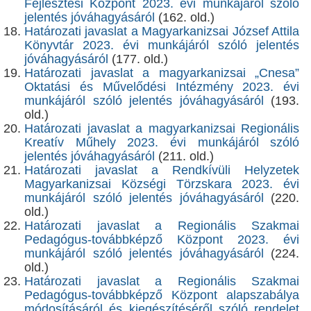
Fejlesztési Központ 2023. évi munkájáról szóló
jelentés jóváhagyásáról
(162. old.)
Határozati javaslat a Magyarkanizsai József Attila
Könyvtár 2023. évi munkájáról szóló jelentés
jóváhagyásáról
(177. old.)
Határozati javaslat a magyarkanizsai „Cnesa”
Oktatási és Művelődési Intézmény 2023. évi
munkájáról szóló jelentés jóváhagyásáról
(193.
old.)
Határozati javaslat a magyarkanizsai Regionális
Kreatív Műhely 2023. évi munkájáról szóló
jelentés jóváhagyásáról
(211. old.)
Határozati javaslat a Rendkívüli Helyzetek
Magyarkanizsai Községi Törzskara 2023. évi
munkájáról szóló jelentés jóváhagyásáról
(220.
old.)
Határozati javaslat a Regionális Szakmai
Pedagógus-továbbképző Központ 2023. évi
munkájáról szóló jelentés jóváhagyásáról
(224.
old.)
Határozati javaslat a Regionális Szakmai
Pedagógus-továbbképző Központ alapszabálya
módosításáról és kiegészítéséről szóló rendelet