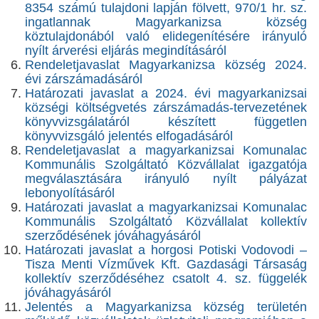
8354 számú tulajdoni lapján fölvett, 970/1 hr. sz.
ingatlannak Magyarkanizsa község
köztulajdonából való elidegenítésére irányuló
nyílt árverési eljárás megindításáról
Rendeletjavaslat Magyarkanizsa község 2024.
évi zárszámadásáról
Határozati javaslat a 2024. évi magyarkanizsai
községi költségvetés zárszámadás-tervezetének
könyvvizsgálatáról készített független
könyvvizsgáló jelentés elfogadásáról
Rendeletjavaslat a magyarkanizsai Komunalac
Kommunális Szolgáltató Közvállalat igazgatója
megválasztására irányuló nyílt pályázat
lebonyolításáról
Határozati javaslat a magyarkanizsai Komunalac
Kommunális Szolgáltató Közvállalat kollektív
szerződésének jóváhagyásáról
Határozati javaslat a horgosi Potiski Vodovodi –
Tisza Menti Vízművek Kft. Gazdasági Társaság
kollektív szerződéséhez csatolt 4. sz. függelék
jóváhagyásáról
Jelentés a Magyarkanizsa község területén