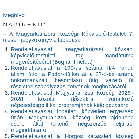
Meghívó
N A P I R E N D :
–
A Magyarkanizsai Községi Képviselő-testület 7.
ülésén jegyzőkönyv elfogadása
Rendeletjavaslat magyarkanizsai községi
képviselő-testületi tag mandátuma
megerősítéséről (Bognár Imelda)
Rendeletjavaslat a 100-as számú II/A rendű
állami úttól a Fodor-düllőn át a 27-1-es számú
önkormányzati besorolású útig vezető út
részletes szabályozási tervének meghozásáról
Rendeletjavaslat Magyarkanizsa község 2026–
2028 közötti időszakra vonatkozó
népesedéspolitikai programjának kidolgozásáról
Rendeletjavaslat ingatlan közvetlen egyezség
útján Magyarkanizsa község köztulajdonába
csere által történő megszerzési eljárás
megindításáról
Rendeletjavaslat a Horgos kataszteri község