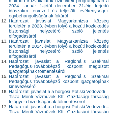
működő közvállalatok üzletviteli programjában a
2024. január 1-jétől december 31-éig terjedő
időszakra tervezett és teljesült tevékenységek
egybehangoltságának fokáról
Határozati javaslat Magyarkanizsa község
területén a 2023. évben folyó a közúti közlekedés
biztonsági helyzetéről szóló jelentés
elfogadásáról
Határozat javaslat Magyarkanizsa község
területén a 2024. évben folyó a közúti közlekedés
biztonsági helyzetéről szóló jelentés
elfogadásáról
Határozati javaslat a Regionális Szakmai
Pedagógus-Továbbképző központ megbízott
igazgatójának fölmentéséről
Határozati javaslat a Regionális Szakmai
Pedagógus-Továbbképző központ igazgatójának
kinevezéséről
Határozati javaslat a a horgosi Potiski Vodovodi –
Tisza Menti Vízművek Kft. Gazdasági társaság
felügyelő bizottságának fölmentéséről
Határozati javaslat a a horgosi Potiski Vodovodi –
Tisza Menti Vízművek Kft. Gazdasági társaság