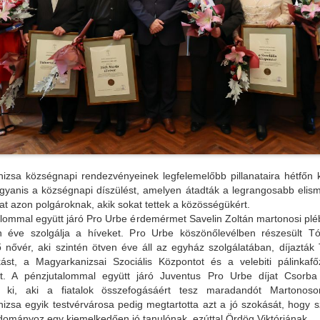
izsa községnapi rendezvényeinek legfelemelőbb pillanataira hétfőn k
 ugyanis a községnapi díszülést, amelyen átadták a legrangosabb elis
at azon polgároknak, akik sokat tettek a közösségükért.
alommal együtt járó Pro Urbe érdemérmet Savelin Zoltán martonosi plé
 éve szolgálja a híveket. Pro Urbe köszönőlevélben részesült Tó
dő nővér, aki szintén ötven éve áll az egyház szolgálatában, díjaztá
ást, a Magyarkanizsai Szociális Központot és a velebiti pálinkafő
et. A pénzjutalommal együtt járó Juventus Pro Urbe díjat Csorba
 ki, aki a fiatalok összefogásáért tesz maradandót Martonoson
izsa egyik testvérvárosa pedig megtartotta azt a jó szokását, hogy s
adományoz egy kiemelkedően jó tanulónak, ezúttal Ördög Viktóriának.