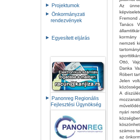
Projektumok
Az ünnep
képviselet
Önkormányzati
Fremond Á
rendezvények
Tanács Vé
államtitká
kormány a
Egyesített eljárás
nemzeti k
tartomán
sporttitká
Ottó, Va
Danka Vas
Róbert ta
Jelen vol
közösségek
A díszülé
Panonreg Regionális
mozzanato
Fejlesztési Ügynökség
művelődés
nyári rend
községben
köszönhet
számos te
az önkorm