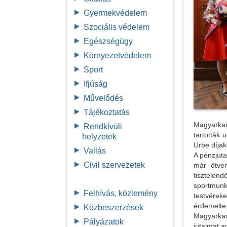
Gyermekvédelem
Szociális védelem
Egészségügy
Környezetvédelem
Sport
Ifjúság
Művelődés
Tájékoztatás
Magyarkan
Rendkívüli
tartották
helyzetek
Urbe díjak
Vallás
A pénzjut
Civil szervezetek
már ötven
tisztelen
sportmunk
Felhívás, közlemény
testvérek
érdemelte
Közbeszerzések
Magyarkan
Pályázatok
jutalmat 