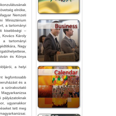
onzulátusának
zövetség elnöke,
 Magyar Nemzeti
i Minisztérium
rt, a tartományi
ti kisebbségi –
s, Kovács Károly
, a tartományi
gédtitkára, Nagy
atóhelyettese,
István és Kónya
ljárói, a helyi
nt legfontosabb
beruházást és a
 a szórakoztató
sz Magyarkanizsa
ó pályázatoknak
or, ugyanakkor
péseket tett meg
magyarkanizsai.