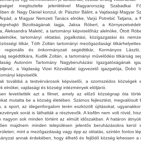
séget megtisztelte jelenlétével Magyarország Szabadkai Fők
ében dr. Nagy Dániel konzul, dr. Pásztor Bálint, a Vajdasági Magyar S
rpád, a Magyar Nemzeti Tanács elnöke, Varjú Potrebić Tatjana, a
grehajtó Bizottságának tagja, Jaksa Róbert, a Környezetvédelm
ra, Aleksandra Maletić, a tartományi képviselőház alelnöke, Ótott Róbe
lelnöke, tartományi oktatási, jogalkotási, közigazgatási és nemze
özösségi titkár, Tóth Zoltán tartományi mezőgazdasági titkárhelyette
yi regionális és önkormányzati segédtitkár, Kormányos László
rság segédtitkára, Kudlik Zoltán, a tartományi művelődési titkárság se
jdaság Autonóm Tartomány Nagyberuházási Igazgatóságának igazg
iljević, a Vajdaság Vizei Közvállalat ügyvezető igazgatója, Dobó 
rtományi képviselők.
tak továbbá a testvérvárosok képviselői, a szomszédos községek elö
 elnökei, vajdasági és községi intézmények elöljárói.
sen levetítették azt a filmet, amely az előző községnap óta törté
kat mutatta be a község életében. Számos fejlesztést, megvalósult 
, a sport, az idegenforgalom terén eszközölt újításokat, ugyanakkor
ezvények sorát is láthatták a résztvevők. A kisfilm nem volt rövid, hi
 nagyon sok minden történt az elmúlt időszakban. A határon átnyúl
ően majdnem minden településen jelentős beruházásokra kerül s
rületen, mint a mezőgazdaság vagy épp az oktatás, szintén fontos lé
ányzat annak érdekében, hogy élhető és fejlődő község lehessen a 