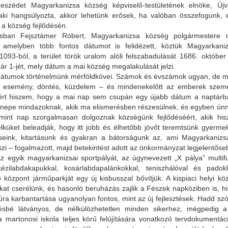
eszédet Magyarkanizsa község képviselő-testületének elnöke, Új
aki hangsúlyozta, akkor lehetünk erősek, ha valóban összefogunk, 
 a község fejlődésén.
tásban Fejsztámer Róbert, Magyarkanizsa község polgármestere 
 amelyben több fontos dátumot is felidézett, köztük Magyarkani
 1093-ból, a terület török uralom alóli felszabadulását 1686. októbe
ár 1-jét, mely dátum a mai község megalakulását jelzi.
dátumok történelmünk mérföldkövei. Számok és évszámok ugyan, de mög
 esemény, döntés, küzdelem – és mindenekelőtt az emberek személ
rt hiszem, hogy a mai nap sem csupán egy újabb dátum a naptárb
nepe mindazoknak, akik ma elismerésben részesülnek, és egyben ünn
mint nap szorgalmasan dolgoznak községünk fejlődéséért, akik hi
lelküket beleadják, hogy itt jobb és élhetőbb jövőt teremtsünk gyerm
éseink, kitartásunk és gyakran a bátorságunk az, ami Magyarkanizs
szi – fogalmazott, majd betekintést adott az önkormányzat legjelentőse
az egyik magyarkanizsai sportpályát, az úgynevezett „X pálya” multifu
kézilabdakapukkal, kosárlabdapalánkokkal, teniszhálóval és padokk
ó központ járműparkját egy új kisbusszal bővítjük. A kispiaci helyi k
ókat cserélünk, és hasonló beruházás zajlik a Fészek napköziben is, 
túra karbantartása ugyanolyan fontos, mint az új fejlesztések. Hadd szól
ésbé látványos, de nélkülözhetetlen minden sikerhez, mégpedig a 
 a martonosi iskola teljes körű felújítására vonatkozó tervdokumentá