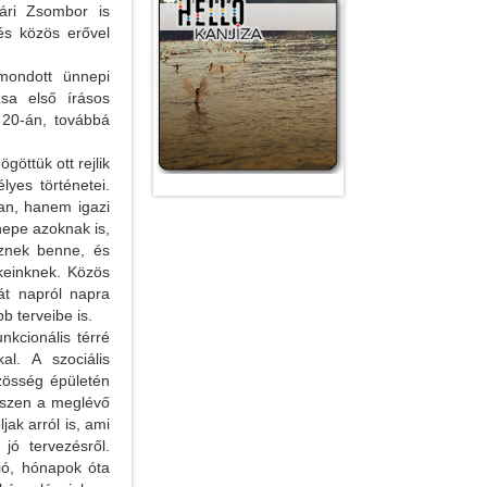
vári Zsombor is
és közös erővel
mondott ünnepi
zsa első írásos
r 20-án, továbbá
öttük ott rejlik
yes történetei.
an, hanem igazi
epe azoknak is,
sznek benne, és
ekeinknek. Közös
át napról napra
bb terveibe is.
nkcionális térré
al. A szociális
özösség épületén
hiszen a meglévő
jak arról is, ami
jó tervezésről.
ció, hónapok óta