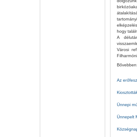
dolgozun
birkózóak
átalakítá
tartomány
elképzelés
hogy talá
A délutá
visszaeml
Városi re
Filharmón
Bővebben
Az erőfesz
Kiosztott
Ünnepi mű
Ünnepelt 
Községnap