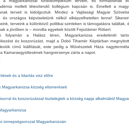
k a magyarkanizsai fürdőkomplexum tervein, és formálódnak el
adémia mellett létesítendő kollégium kapcsán is. Emellett a magya
sának terveit is kidolgoztuk. Mindez a Vajdasági Magyar Szövet
i és országos képviseletünk nélkül elképzelhetetlen lenne! Sikerei
eink, terveink a különböző politikai szinteken is támogatásra találtak,
lnak a jövőben is – mondta egyebek között Fejsztámer Róbert.
n folyamán a Halász téren, Magyarkanizsa eredeténél tartot
ékezést és koszorúzást, majd a Dobó Tihamér Képtárban megnyitot
flexiók című kiállítását, este pedig a Művészetek Háza nagytermé
ia Kamaraegyüttesének hangversenye zárta a napot.
:
ítések és a kitartás visz előre
ák Magyarkanizsa község elismeréseit
sorral és koszorúzással tisztelegtek a község napja alkalmából Magya
Magyarkanizsa
i ünnepségsorozat Magyarkanizsán