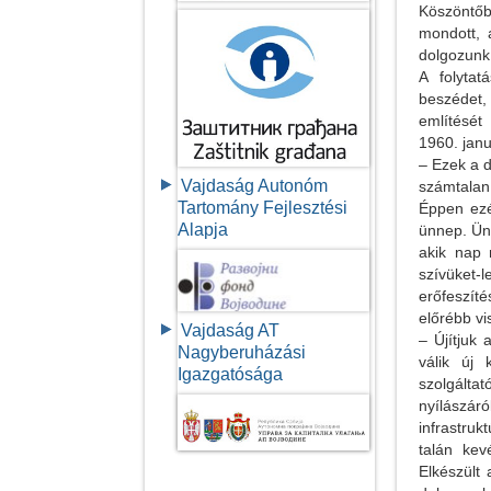
Köszöntőb
mondott, 
dolgozunk
A folyta
beszédet,
említését
1960. janu
– Ezek a 
Vajdaság Autonóm
számtalan
Tartomány Fejlesztési
Éppen ezé
Alapja
ünnep. Ün
akik nap 
szívüket-
erőfeszít
előrébb vi
Vajdaság AT
– Újítjuk 
Nagyberuházási
válik új 
Igazgatósága
szolgáltat
nyílászár
infrastruk
talán kev
Elkészült