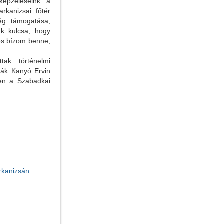
képzeléseink a
rkanizsai főtér
ség támogatása,
nk kulcsa, hogy
 és bízom benne,
tak történelmi
ták Kanyó Ervin
ben a Szabadkai
rkanizsán