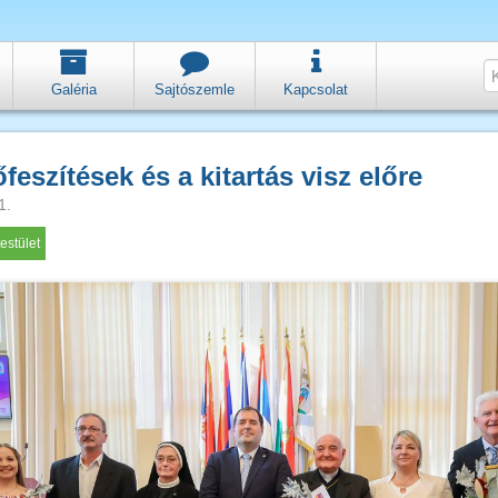
Galéria
Sajtószemle
Kapcsolat
feszítések és a kitartás visz előre
1.
estület