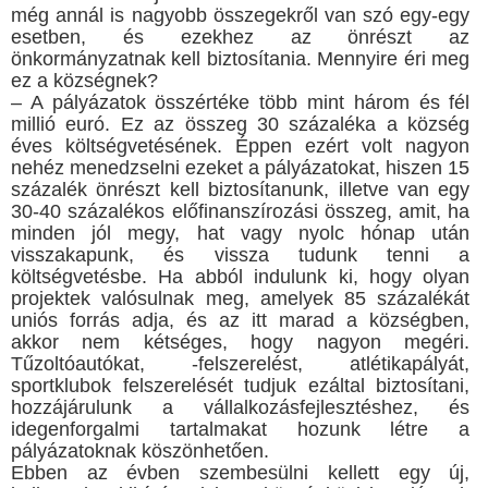
még annál is nagyobb összegekről van szó egy-egy
esetben, és ezekhez az önrészt az
önkormányzatnak kell biztosítania. Mennyire éri meg
ez a községnek?
– A pályázatok összértéke több mint három és fél
millió euró. Ez az összeg 30 százaléka a község
éves költségvetésének. Éppen ezért volt nagyon
nehéz menedzselni ezeket a pályázatokat, hiszen 15
százalék önrészt kell biztosítanunk, illetve van egy
30-40 százalékos előfinanszírozási összeg, amit, ha
minden jól megy, hat vagy nyolc hónap után
visszakapunk, és vissza tudunk tenni a
költségvetésbe. Ha abból indulunk ki, hogy olyan
projektek valósulnak meg, amelyek 85 százalékát
uniós forrás adja, és az itt marad a községben,
akkor nem kétséges, hogy nagyon megéri.
Tűzoltóautókat, -felszerelést, atlétikapályát,
sportklubok felszerelését tudjuk ezáltal biztosítani,
hozzájárulunk a vállalkozásfejlesztéshez, és
idegenforgalmi tartalmakat hozunk létre a
pályázatoknak köszönhetően.
Ebben az évben szembesülni kellett egy új,