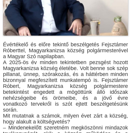
Évértékelő és előre tekintő beszélgetés Fejsztámer
Róberttel, Magyarkanizsa község polgármesterével
a Magyar Szó napilapban.
A 2025-ös év minden tekintetben pezsgést hozott
Magyarkanizsa község életébe. Volt benne sok szép
pillanat, ünnep, szórakozás, és a háttérben minden
bizonnyal megfeszített munkatempó is. Fejsztámer
Róbert, Magyarkanizsa község polgármestere
betekintést engedett a mögöttünk álló időszak
nehézségeibe és örömeibe, és a jövő évre
vonatkozó tervekről is szót ejtett beszélgetésünk
során.
Mit mutatnak a számok, milyen évet zárt a község,
hogy alakult a költségvetés?
– Mindenekelőtt szeretném megköszönni mindazok