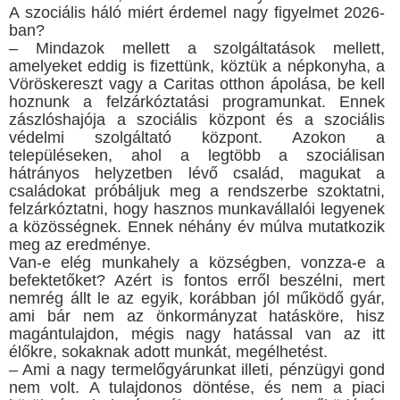
A szociális háló miért érdemel nagy figyelmet 2026-
ban?
– Mindazok mellett a szolgáltatások mellett,
amelyeket eddig is fizettünk, köztük a népkonyha, a
Vöröskereszt vagy a Caritas otthon ápolása, be kell
hoznunk a felzárkóztatási programunkat. Ennek
zászlóshajója a szociális központ és a szociális
védelmi szolgáltató központ. Azokon a
településeken, ahol a legtöbb a szociálisan
hátrányos helyzetben lévő család, magukat a
családokat próbáljuk meg a rendszerbe szoktatni,
felzárkóztatni, hogy hasznos munkavállalói legyenek
a közösségnek. Ennek néhány év múlva mutatkozik
meg az eredménye.
Van-e elég munkahely a községben, vonzza-e a
befektetőket? Azért is fontos erről beszélni, mert
nemrég állt le az egyik, korábban jól működő gyár,
ami bár nem az önkormányzat hatásköre, hisz
magántulajdon, mégis nagy hatással van az itt
élőkre, sokaknak adott munkát, megélhetést.
– Ami a nagy termelőgyárunkat illeti, pénzügyi gond
nem volt. A tulajdonos döntése, és nem a piaci