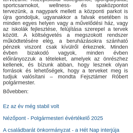
sportcsarnokot, wellness- és spaközpontot
tervezünk, a nagypark mellett a központi parkot is
újra gondoljuk, ugyanakkor a falvak esetében is
minden egyes helyen vagy a művelődési ház, vagy
az iskolák fejlesztése, felújítása szerepel a tervek
között. A költségvetés a megszokott rendszer
működtetésére elég, a beruházásokra szánható
pénzek viszont csak kívülről érkeznek. Minden
évben bizakodó vagyok, minden évben
előirányozzuk a tételeket, amelyek az önrészhez
kellenek, és bízunk abban, hogy lesznek olyan
források és lehetőségek, hogy a terveket meg is
tudjuk valósítani – mondta Fejsztámer Róbert
polgármester.
Bővebben:
Ez az év még stabil volt
Nézőpont - Polgármesteri évértékelő 2025
A családbarát önkormányzat - a Hét Nap interjúja