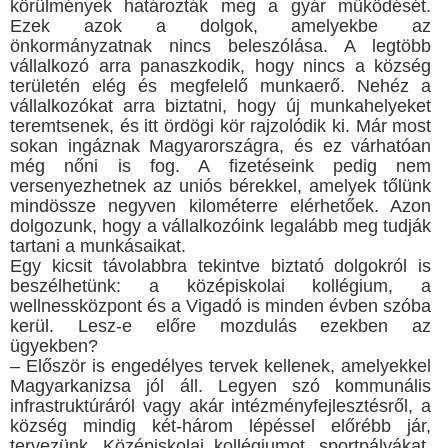
körülmények határozták meg a gyár működését.
Ezek azok a dolgok, amelyekbe az
önkormányzatnak nincs beleszólása. A legtöbb
vállalkozó arra panaszkodik, hogy nincs a község
területén elég és megfelelő munkaerő. Nehéz a
vállalkozókat arra biztatni, hogy új munkahelyeket
teremtsenek, és itt ördögi kör rajzolódik ki. Már most
sokan ingáznak Magyarországra, és ez várhatóan
még nőni is fog. A fizetéseink pedig nem
versenyezhetnek az uniós bérekkel, amelyek tőlünk
mindössze negyven kilométerre elérhetőek. Azon
dolgozunk, hogy a vállalkozóink legalább meg tudják
tartani a munkásaikat.
Egy kicsit távolabbra tekintve biztató dolgokról is
beszélhetünk: a középiskolai kollégium, a
wellnessközpont és a Vigadó is minden évben szóba
kerül. Lesz-e előre mozdulás ezekben az
ügyekben?
– Először is engedélyes tervek kellenek, amelyekkel
Magyarkanizsa jól áll. Legyen szó kommunális
infrastruktúráról vagy akár intézményfejlesztésről, a
község mindig két-három lépéssel előrébb jár,
tervezünk. Középiskolai kollégiumot, sportpályákat,