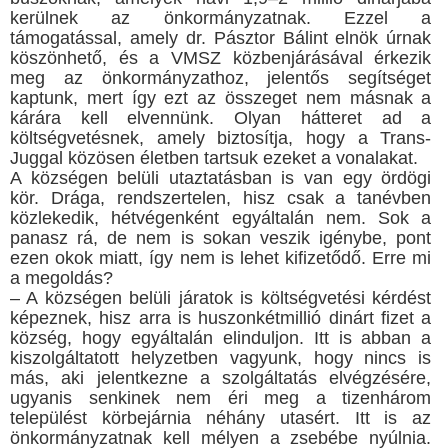
kerülnek az önkormányzatnak. Ezzel a
támogatással, amely dr. Pásztor Bálint elnök úrnak
köszönhető, és a VMSZ közbenjárásával érkezik
meg az önkormányzathoz, jelentős segítséget
kaptunk, mert így ezt az összeget nem másnak a
kárára kell elvennünk. Olyan hátteret ad a
költségvetésnek, amely biztosítja, hogy a Trans-
Juggal közösen életben tartsuk ezeket a vonalakat.
A községen belüli utaztatásban is van egy ördögi
kör. Drága, rendszertelen, hisz csak a tanévben
közlekedik, hétvégenként egyáltalán nem. Sok a
panasz rá, de nem is sokan veszik igénybe, pont
ezen okok miatt, így nem is lehet kifizetődő. Erre mi
a megoldás?
– A községen belüli járatok is költségvetési kérdést
képeznek, hisz arra is huszonkétmillió dinárt fizet a
község, hogy egyáltalán elinduljon. Itt is abban a
kiszolgáltatott helyzetben vagyunk, hogy nincs is
más, aki jelentkezne a szolgáltatás elvégzésére,
ugyanis senkinek nem éri meg a tizenhárom
települést körbejárnia néhány utasért. Itt is az
önkormányzatnak kell mélyen a zsebébe nyúlnia.