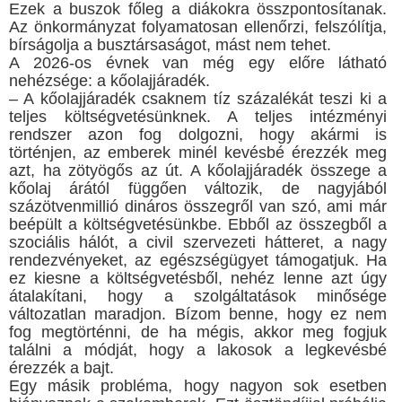
Ezek a buszok főleg a diákokra összpontosítanak.
Az önkormányzat folyamatosan ellenőrzi, felszólítja,
bírságolja a busztársaságot, mást nem tehet.
A 2026-os évnek van még egy előre látható
nehézsége: a kőolajjáradék.
– A kőolajjáradék csaknem tíz százalékát teszi ki a
teljes költségvetésünknek. A teljes intézményi
rendszer azon fog dolgozni, hogy akármi is
történjen, az emberek minél kevésbé érezzék meg
azt, ha zötyögős az út. A kőolajjáradék összege a
kőolaj árától függően változik, de nagyjából
százötvenmillió dináros összegről van szó, ami már
beépült a költségvetésünkbe. Ebből az összegből a
szociális hálót, a civil szervezeti hátteret, a nagy
rendezvényeket, az egészségügyet támogatjuk. Ha
ez kiesne a költségvetésből, nehéz lenne azt úgy
átalakítani, hogy a szolgáltatások minősége
változatlan maradjon. Bízom benne, hogy ez nem
fog megtörténni, de ha mégis, akkor meg fogjuk
találni a módját, hogy a lakosok a legkevésbé
érezzék a bajt.
Egy másik probléma, hogy nagyon sok esetben