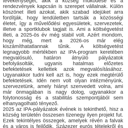
tevékenységét, akik a község működése és a
rendezvények kapcsán is szerepet vállalnak. Külön
köszönet illeti azokat, akik szabad idejüket arra
fordítják, hogy lendületben tartsák a közösségi
életet, így a művelődési egyesületek, szervezetek,
illetve a sportklubok tagjait is. Ami a költségvetést
illeti, a 2025-ös év még stabil volt. Azért mondom,
hogy még, mert a 2026-os már elég
kiszámíthatatlannak tűnik. A költségvetést
legnagyobb mértékben az IPA-program keretében
megvalósuló, határon átnyúló pályázatok
befolyásolták, ugyanis hatalmas előzetes
befektetések kellettek azok megvalósításához.
Ugyanakkor tudni kell azt is, hogy ezek megtérülő
befektetések. Idén nem volt olyan intézményünk,
szervezetünk, amely hiányt szenvedett volna, ami
már önmagában is nagy dolog, ugyanakkor a
folytonosság és a stabilitás szempontjából sem
elhanyagolható tényező.
2025 az IPA-pályázatok évének is tekinthető, hisz a
község területén összesen tizenegy ilyen projekt fut.
Ezek tekintélyes összegek, amelyek révén a falvak
és a város is fejlődik. Százezer eurós tételekről és