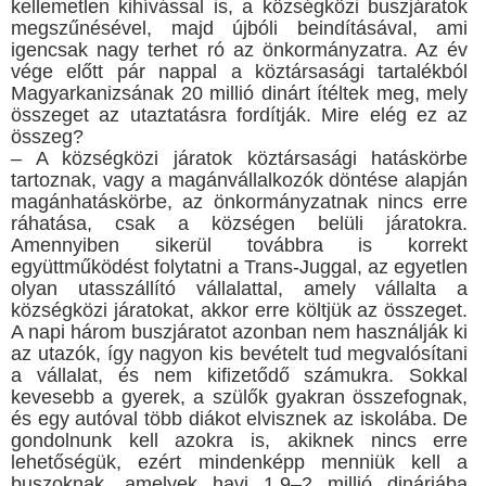
kellemetlen kihívással is, a községközi buszjáratok
megszűnésével, majd újbóli beindításával, ami
igencsak nagy terhet ró az önkormányzatra. Az év
vége előtt pár nappal a köztársasági tartalékból
Magyarkanizsának 20 millió dinárt ítéltek meg, mely
összeget az utaztatásra fordítják. Mire elég ez az
összeg?
– A községközi járatok köztársasági hatáskörbe
tartoznak, vagy a magánvállalkozók döntése alapján
magánhatáskörbe, az önkormányzatnak nincs erre
ráhatása, csak a községen belüli járatokra.
Amennyiben sikerül továbbra is korrekt
együttműködést folytatni a Trans-Juggal, az egyetlen
olyan utasszállító vállalattal, amely vállalta a
községközi járatokat, akkor erre költjük az összeget.
A napi három buszjáratot azonban nem használják ki
az utazók, így nagyon kis bevételt tud megvalósítani
a vállalat, és nem kifizetődő számukra. Sokkal
kevesebb a gyerek, a szülők gyakran összefognak,
és egy autóval több diákot elvisznek az iskolába. De
gondolnunk kell azokra is, akiknek nincs erre
lehetőségük, ezért mindenképp menniük kell a
buszoknak, amelyek havi 1,9–2 millió dinárjába