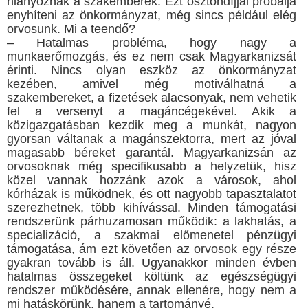
hiányoznak a szakemberek. Ezt ösztöndíjjal próbálja
enyhíteni az önkormányzat, még sincs például elég
orvosunk. Mi a teendő?
– Hatalmas probléma, hogy nagy a
munkaerőmozgás, és ez nem csak Magyarkanizsát
érinti. Nincs olyan eszköz az önkormányzat
kezében, amivel még motiválhatná a
szakembereket, a fizetések alacsonyak, nem vehetik
fel a versenyt a magáncégekével. Akik a
közigazgatásban kezdik meg a munkát, nagyon
gyorsan váltanak a magánszektorra, mert az jóval
magasabb béreket garantál. Magyarkanizsán az
orvosoknak még specifikusabb a helyzetük, hisz
közel vannak hozzánk azok a városok, ahol
kórházak is működnek, és ott nagyobb tapasztalatot
szerezhetnek, több kihívással. Minden támogatási
rendszerünk párhuzamosan működik: a lakhatás, a
specializáció, a szakmai előmenetel pénzügyi
támogatása, ám ezt követően az orvosok egy része
gyakran tovább is áll. Ugyanakkor minden évben
hatalmas összegeket költünk az egészségügyi
rendszer működésére, annak ellenére, hogy nem a
mi hatáskörünk, hanem a tartományé.