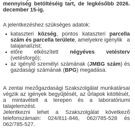
mennyiség betöltéséig tart, de legkésőbb 2026.
december 15-ig.
A jelentkezéshez szükséges adatok:
kataszteri
község
, pontos kataszteri
parcella
szám és parcella területe
, amelyekre igénylik a
talajanalízist;
előre elkészített
négyéves vetésterv
(vetésforgó);
az igénylő személyi számának (
JMBG szám
) és
gazdasági számának (
BPG
) megadása.
A zentai mezőgazdasági Szakszolgálat munkatársai
végzik az igények begyűjtését, az űrlapok kitöltését,
a mintavételt a terepen és a laboratóriumi
talajelemzést.
Jelentkezni lehet a Szakszolgálat következő
telefonszámain: 024/811-846, 062/785-528 és
062/785-527.