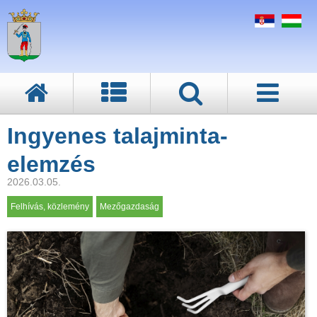
Ingyenes talajminta-
elemzés
2026.03.05.
Felhívás, közlemény
Mezőgazdaság