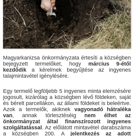
Magyarkanizsa önkormányzata értesíti a községben
bejegyzett termelőket, hogy
március 9-étől
kezdődik
a kérelmek begyűjtése az ingyenes
talajmintavétel igénylésére.
Egy termelő legföljebb 5 ingyenes minta elemzésére
jogosult, kizárólag a községben lévő földeken, saját
és bérelt parcellákon, az állami földeket is beleértve.
Azok a termelők, akiknek
vagyonadó hátraléka
van
, annak törlesztéséig
nem élhet az
önkormányzat által finanszírozott ingyenes
szolgáltatással
. Az előlátott mintavétel darabszáma
a községben 200. A
jelentkezés az adott