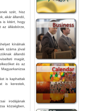
enek szét, hisz
k, akár állandó,
 is kitért, hogy
 az állásbörze,
helyet kínálnak
liek száma jóval
zóknak állandó
viselteti magát,
elkezőket és az
i Magyarkanizsa
ást is kaphattak
t is kerestek,
sai irodájának
izsa községben,