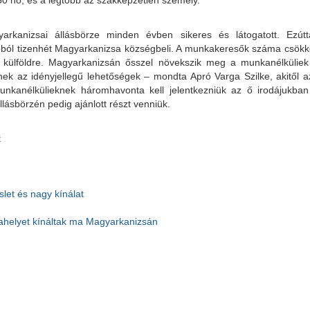
rkanizsai állásbörze minden évben sikeres és látogatott. Ezútt
ól tizenhét Magyarkanizsa községbeli. A munkakeresők száma csökke
 külföldre. Magyarkanizsán ősszel növekszik meg a munkanélkülie
nek az idényjellegű lehetőségek – mondta Apró Varga Szilke, akitől a
nkanélkülieknek háromhavonta kell jelentkezniük az ő irodájukban 
állásbörzén pedig ajánlott részt venniük.
:
let és nagy kínálat
helyet kínáltak ma Magyarkanizsán