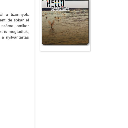
al a tizennyolc
nt, de sokan el
k száma, amikor
zt is megtudtuk,
a nyilvántartás