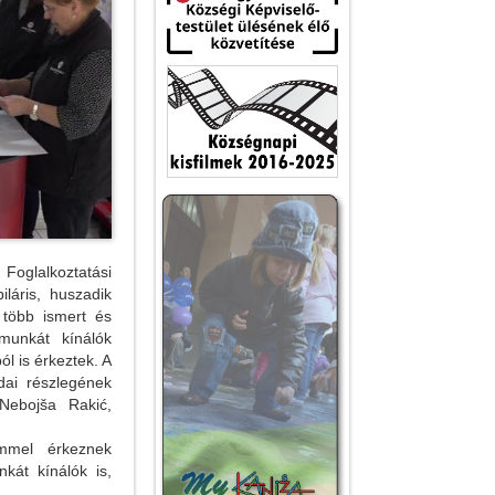
Foglalkoztatási
láris, huszadik
 több ismert és
munkát kínálók
l is érkeztek. A
dai részlegének
Nebojša Rakić,
mmel érkeznek
kát kínálók is,