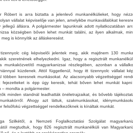
r Róbert is arra biztatta a jelenlevő munkanélkülieket, hogy nézz
lyan vállalat képviselője van jelen, amelyikbe munkavállalókat keresne
 jellegű állásra. A polgármester lapunknak adott nyilatkozatában arra
izsa községben bőven lehet munkát találni, az ilyen alkalmak, mint
meg is könnyítik az álláskeresést.
 tizennyolc cég képviselői jelentek meg, akik majdnem 130 munka
akik szeretnének elhelyezkedni. Igaz, hogy a regisztrált munkanélkü
 munkaközvetítő magyarkanizsai részlegében, azonban a vállalko
ánnyal küzdenek. Attól függetlenül, hogy itt tizennyolc vállalat kép
al többen keresnek munkásokat. Az alacsonyabb végzettséggel rend
 fejezetteket is épp úgy keresik, tehát bőven lehet munkát kapn
 – mondta a polgármester.
zők minden standnál leadhatták önéletrajzaikat, és bővebb tájékoztat
munkakörről. Ahogy azt láttuk, szakmunkásokat, idénymunkásoka
r felsőfokú végzettséggel rendelkezőknek is kínáltak munkát.
ga Szilkétől, a Nemzeti Foglalkoztatási Szolgálat magyarkaniz
ától megtudtuk, hogy 826 regisztrált munkanélküli van Magyarkan
50 nő, és a legtöbb az szakképzetlen személy.