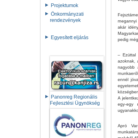
Projektumok
Önkormányzati
Fejsztáme
rendezvények
megannyi o
akár idény
Magyarkan
Egyesített eljárás
pedig még 
– Ezúttal
azoknak, 
nagyobb a
munkaerőhi
ennél jóv
egyetemet
községben
Panonreg Regionális
A jelentke
Fejlesztési Ügynökség
egy-egy 
ugyanakko
Apró Var
munkatárs
melyből 4