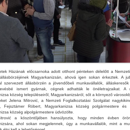
tek Házának előcsarnoka adott otthont pénteken délelőtt a Nemzeti 
 állásbörzéjének Magyarkanizsán, ahová igen sokan érkeztek. A jubi
l szervezett állásbörzén a jövendőbeli munkavállalók, álláskeresők
evésbé ismert gyárnak, cégnek adhatták le önéletrajzaikat. A 
zsa község településeiről, Magyarkanizsáról, sőt a környező városokbó
eket Jelena Mitrović, a Nemzeti Foglalkoztatási Szolgálat nagykikin
ja, Fejsztámer Róbert, Magyarkanizsa község polgármestere és 
izsa község alpolgármestere üdvözölte.
itrović a köszöntőjében hansúlyozta, hogy minden évben örö
izsára, ahol sokan megjelennek, úgy a munkavállalók, mint a mun
k élni kell a lehetőséggel.