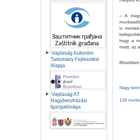
– A magya
munkaadób
is mentek
befejeződ
hogy a mu
miatt, az 
Vajdaság Autonóm
Tartomány Fejlesztési
Bővebben
Alapja
Nagy keres
Vajdaság AT
128 munka
Nagyberuházási
Igazgatósága