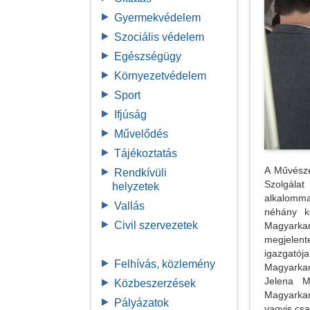
Gyermekvédelem
Szociális védelem
Egészségügy
Környezetvédelem
Sport
Ifjúság
Művelődés
Tájékoztatás
A Művésze
Rendkívüli
Szolgálat
helyzetek
alkalomma
Vallás
néhány k
Civil szervezetek
Magyarkani
megjelent
igazgató
Felhívás, közlemény
Magyarkan
Jelena M
Közbeszerzések
Magyarkan
Pályázatok
vagyis csa