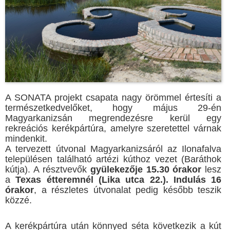
A SONATA projekt csapata nagy örömmel értesíti a
természetkedvelőket, hogy május 29-én
Magyarkanizsán megrendezésre kerül egy
rekreációs kerékpártúra, amelyre szeretettel várnak
mindenkit.
A tervezett útvonal Magyarkanizsáról az Ilonafalva
településen található artézi kúthoz vezet (Baráthok
kútja). A résztvevők
gyülekezője 15.30 órakor
lesz
a
Texas étteremnél (Lika utca 22.). Indulás 16
órakor
, a részletes útvonalat pedig később teszik
közzé.
A kerékpártúra után könnyed séta következik a kút