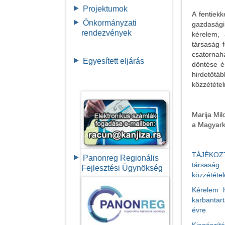
Projektumok
A fentie
Önkormányzati
gazdasági
rendezvények
kérelem
társaság 
csatornah
Egyesített eljárás
döntése é
hirdetőtáb
közzététel
Marija Mil
a Magyarka
TÁJÉKOZT
Panonreg Regionális
társaság 
Fejlesztési Ügynökség
közzététel
Kérelem h
karbantar
évre