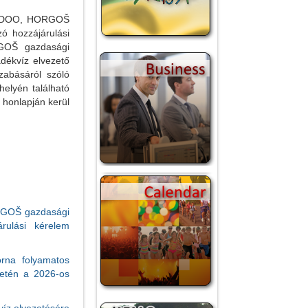
K DOO, HORGOŠ
ó hozzájárulási
OŠ gazdasági
dékvíz elvezető
zabásáról szóló
elyén található
 honlapján kerül
GOŠ gazdasági
rulási kérelem
orna folyamatos
letén a 2026-os