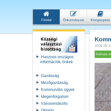
Főoldal
Önkormányzat
Közigazgatás
Kommu
2026.06.1
Felhívás, 
Hasznos országos
információk, linkek
Gazdaság
Mezőgazdaság
Kommunális ügyek
Idegenforgalom
Városrendezés
Oktatás