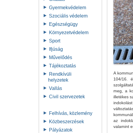
Gyermekvédelem
Szociális védelem
Egészségügy
Környezetvédelem
Sport
Ifjúság
Művelődés
Tájékoztatás
A kommuná
Rendkívüli
104/16. 
helyzetek
szolgálta
Vallás
meg, a ko
Civil szervezetek
illetékes 
indokolás
változtat
Felhívás, közlemény
kommunáli
az indokl
Közbeszerzések
valamint e
Pályázatok