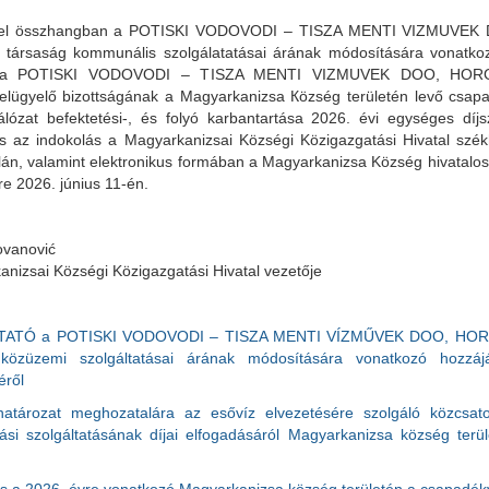
kkel összhangban a POTISKI VODOVODI – TISZA MENTI VIZMUVE
 társaság kommunális szolgálatatásai árának módosítására vonatkoz
, a POTISKI VODOVODI – TISZA MENTI VIZMUVEK DOO, HORG
felügyelő bizottságának a Мagyarkanizsa Кözség területén levő csapa
álózat befektetési-, és folyó karbantartása 2026. évi egységes díjs
s az indokolás a Magyarkanizsai Községi Közigazgatási Hivatal székh
lán, valamint elektronikus formában a Magyarkanizsa Község hivatalos
re 2026. június 11-én.
ovanović
nizsai Községi Közigazgatási Hivatal vezetője
ATÓ a POTISKI VODOVODI – TISZA MENTI VÍZMŰVEK DOO, HOR
közüzemi szolgáltatásai árának módosítására vonatkozó hozzájá
éről
atározat meghozatalára az esővíz elvezetésére szolgáló közcsat
tási szolgáltatásának díjai elfogadásáról Magyarkanizsa község terü