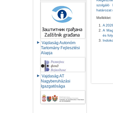
Kiegészít
szolgáló 
határozat
Melléklet:
A 2026
А Мagy
és fol
Indoko
Vajdaság Autonóm
Tartomány Fejlesztési
Alapja
Vajdaság AT
Nagyberuházási
Igazgatósága