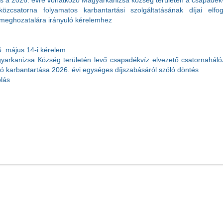
és a 2026. évre vonatkozó Magyarkanizsa község területén a csapadék
közcsatorna folyamatos karbantartási szolgáltatásának díjai elfo
 meghozatalára irányuló kérelemhez
. május 14-i kérelem
arkanizsa Кözség területén levő csapadékvíz elvezető csatornahálóz
yó karbantartása 2026. évi egységes díjszabásáról szóló döntés
lás