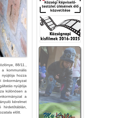
özlönye, 88/11.,
y a kommunális
 nyújtója hozza
yi önkormányzat
áltatás nyújtója
zza különösen a
 önkormányzat a
ányuló kérelmet
 hirdetőtáblán,
zatala előtt.