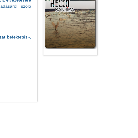
víz elvezetésére
gadásáról szóló
at befektetési-,