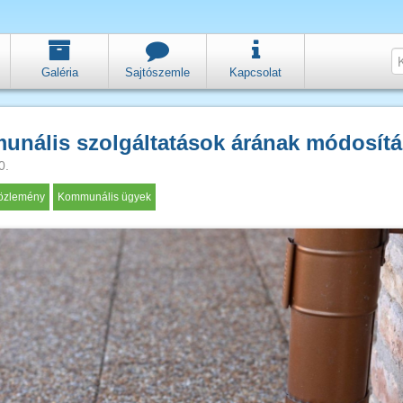
Galéria
Sajtószemle
Kapcsolat
nális szolgáltatások árának módosítá
0.
közlemény
Kommunális ügyek