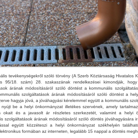
lis tevékenységekről szóló törvény (A Szerb Köztársaság Hivatalos K
és 95/18. szám) 28. szakaszának rendelkezései kimondják, hog
tások árának módosításáról szóló döntést a kommunális szolgáltatás
mmunális szolgáltatások árának módosításáról szóló döntést a hel
szerve hagyja jóvá, a jóváhagyási kérelemmel együtt a kommunális szolg
t nyújt be a helyi önkormányzat illetékes szervének, amely tartalma
ás okait és a javasolt ár részletes szerkezetét, valamint a helyi
s szolgáltatások árának módosításáról szóló döntés jóváhagyására ir
ással együtt közzéteszi a helyi önkormányzat székhelyén található
lektronikus formában az interneten, legalább 15 nappal a döntés megho