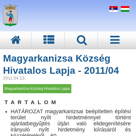
Magyarkanizsa Község
Hivatalos Lapja - 2011/04
2011.04.13.
Magyarkanizsa Község Hivatalos Lapja
T A R T A L O M
HATÁROZAT magyarkanizsai beépítetlen építési
terület nyílt hirdetménnyel történt
ajánlatbegyűjtés útján való elidegenítésére
irányuló nyílt hirdetmény kiírásáról és
közzétételéről 60