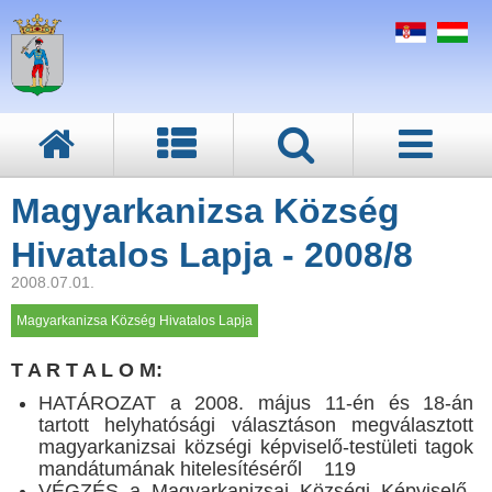
Magyarkanizsa Község
Hivatalos Lapja - 2008/8
2008.07.01.
Magyarkanizsa Község Hivatalos Lapja
T A R T A L O M:
HATÁROZAT a 2008. május 11-én és 18-án
tartott helyhatósági választáson megválasztott
magyarkanizsai községi képviselő-testületi tagok
mandátumának hitelesítéséről 119
VÉGZÉS a Magyarkanizsai Községi Képviselő-