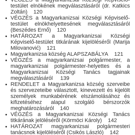
testület elnökének megválasztásáról (dr. Katkics
Zoltán) 120
VÉGZÉS a Magyarkanizsai Községi Képviselő-
testület elnökhelyettesének megválasztásáról
(Beszédes Ernő) 120
HATÁROZAT a Magyarkanizsai Községi
Képviselő-testület titkárának kijelöléséről (Marija
Milovanović) 121
Magyarkanizsa község ALAPSZABÁLYA 121
VÉGZÉS a magyarkanizsai polgármester, a
magyarkanizsai polgármester-helyettes és a
Magyarkanizsai Községi Tanács tagjainak
megválasztásáról 139
RENDELET a Magyarkanizsa község szerveibe
és szervezeteibe választott, kinevezett és kijelölt
személyek munkabérének elszámolásához és
kifizetéséhez alapul szolgáló bérszorzók
meghatározásáról 140
VÉGZÉS a Magyarkanizsai Községi Tanács
titkárának jelöléséről (Körmöci Károly) 142
HATÁROZAT magyarkanizsai polgármesteri
tanácsnok kijelöléséről (Csikós László) 142