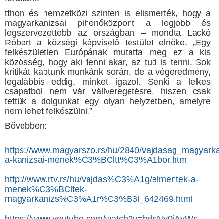
tthon és nemzetközi szinten is elismerték, hogy a
magyarkanizsai pihenőközpont a legjobb és
legszervezettebb az országban – mondta Lackó
Róbert a községi képviselő testület elnöke. „Egy
felkészületlen Európának mutatta meg ez a kis
közösség, hogy aki tenni akar, az tud is tenni. Sok
kritikát kaptunk munkánk során, de a végeredmény,
legalábbis eddig, minket igazol. Senki a lelkes
csapatból nem vár vállveregetésre, hiszen csak
tettük a dolgunkat egy olyan helyzetben, amelyre
nem lehet felkészülni.”
Bővebben:
https://www.magyarszo.rs/hu/2840/vajdasag_magya
a-kanizsai-menek%C3%BCltt%C3%A1bor.htm
http://www.rtv.rs/hu/vajdas%C3%A1g/elmentek-a-
menek%C3%BCltek-
magyarkanizs%C3%A1r%C3%B3l_642469.html
https://www.youtube.com/watch?v=hdsNy0jAyWs