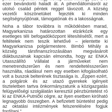
ezer bevándorló haladt át. A pihenőállomásról az
utolsó család péntek reggel távozott. A község
vezetői köszönetüket fejezték ki minden
segítségnyújtónak, támogatónak és a lakosságnak.
Noha a tábor továbbra is működésben marad,
Magyarkanizsa határozottan elzárkózik egy
esetleges téli befogadóközpont létesítésétől, mert a
feltételek nem teszik lehetővé – jelentette ki
Magyarkanizsa polgármestere. Bimbó Mihály a
község társfinanszírozásában megvásárolt
diákbuszainak kapcsán elmondta, hogy az ENKA
Utasszállító Vállalat a járműveket nem
menetrendszerűen és nem rendeltetésszerűen
használta, ráadásul nem egy esetben kifogásolható
volt a buszok belterének tisztasága is. „Éppen ezért,
a polgárok és az utazó gyerekek igényeit
tiszteletben tartva önkormányzatunk a közigazgatás
felügyelőségi szolgálatán keresztül pénzbüntetést ró
ki az ENKA-Putnički cégre, az ilyen esetben kiróható
legnagyobb összegben. A befizetett büntetést pedig
az oktatási intézmények felszerelésére fogjuk
fordítani.”