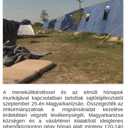
A menekültkérdéssel és az elmúlt hónapok
munkájával kapcsolatban tartottak sajtótájékoztatót
szeptember 25-én Magyarkanizsán. Összegezték az
önkormányzatnak a migránsáradat kezelése
érdekében végzett tevékenységét. Magyarkanizsa
községen és a vásártéren kialakított ideiglenes
pihenőközponton négy hónap alatt mintegy 120-140