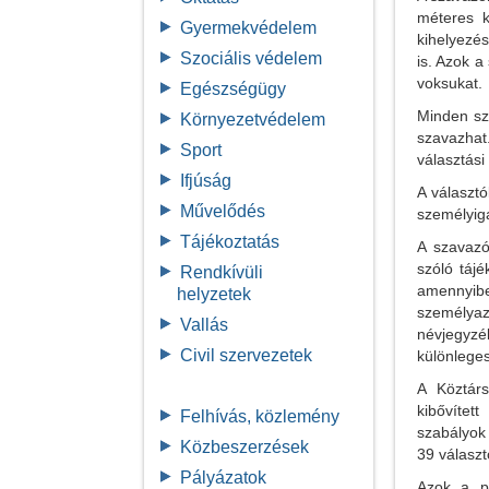
méteres k
Gyermekvédelem
kihelyezé
Szociális védelem
is. Azok 
voksukat.
Egészségügy
Minden sz
Környezetvédelem
szavazhat
Sport
választási
Ifjúság
A választ
Művelődés
személyiga
Tájékoztatás
A szavazó
szóló táj
Rendkívüli
amennyib
helyzetek
személyaz
Vallás
névjegyzé
Civil szervezetek
különleges
A Köztárs
kibővítet
Felhívás, közlemény
szabályok
Közbeszerzések
39 választ
Pályázatok
Azok a po