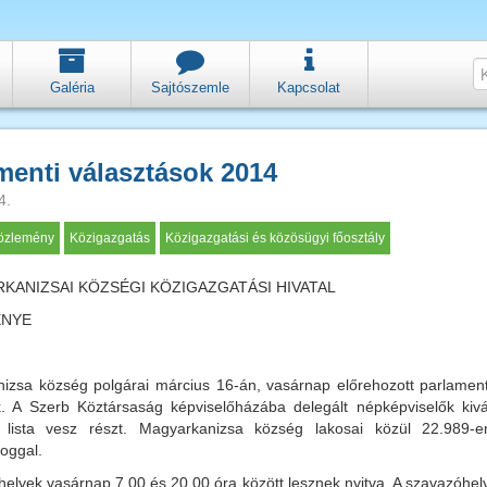
Galéria
Sajtószemle
Kapcsolat
menti választások 2014
4.
közlemény
Közigazgatás
Közigazgatási és közösügyi főosztály
KANIZSAI KÖZSÉGI KÖZIGAZGATÁSI HIVATAL
ÉNYE
izsa község polgárai március 16-án, vasárnap előrehozott parlament
. A Szerb Köztársaság képviselőházába delegált népképviselők kiv
i lista vesz részt. Magyarkanizsa község lakosai közül 22.989-
joggal.
helyek vasárnap 7.00 és 20.00 óra között lesznek nyitva. A szavazóhe