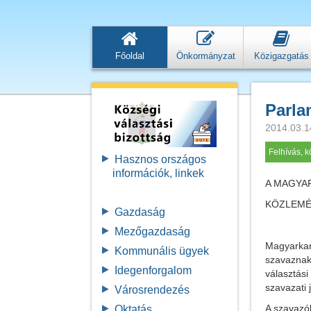
Főoldal
Önkormányzat
Közigazgatás
Parla
2014.03.1
Felhívás, 
Hasznos országos
információk, linkek
A MAGYAR
KÖZLEM
Gazdaság
Mezőgazdaság
Magyarkan
Kommunális ügyek
szavaznak
Idegenforgalom
választás
szavazati 
Városrendezés
A szavazó
Oktatás