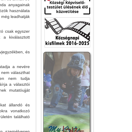
anda anyagainak
özök használata
, még leadhatják
zó csak egyszer
 a kiválasztott
vjegyzékben, és
átadja a nevére
ó nem választhat
ben nem tudja
rja a választói
ek mutatóujját
okat állandó és
gokra vonatkozó
letén található
en személyesen