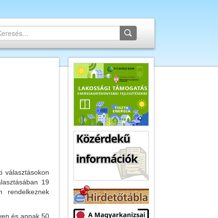
i választásokon
álasztásában 19
en rendelkeznek
lyen és annak 50