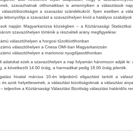
enek, szavazhatnak otthonaikban is amennyiben a választások nap
a választóbizottságot a szavazási szándékukról. Ilyen esetben a vála
a lebonyolítja a szavazást a szavazóhelyen kívül a hatályos szabályok 
ások napján Magyarkanizsa községben – a Köztársasági Statisztikai 
három szavazóhelyen történik a részvételi arány megfigyelése:
zámú választóhelyen a horgosi tűzoltóotthonban
 számú választóhelyen a Cnesa OMI-ban Magyarkanizsán
számú választóhelyen a martonosi nyugdíjasotthonban.
li adatokat ezek a szavazóhelyen a nap folyamán háromszor adják le: 
g, a következőt 14.00 óráig, a harmadikat pedig 18.00 óráig jelentik.
gatási hivatal március 10-én teljeskörű eligazítást tartott a válasz
 és azok helyetteseinek, a választási bizottságoknak a választási any
 – teljesítve a Köztársasági Választási Bizottság választási határidős re