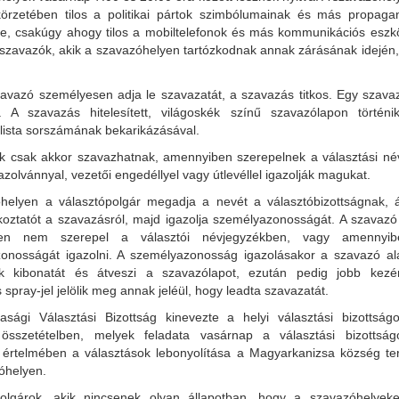
örzetében tilos a politikai pártok szimbólumainak és más propag
se, csakúgy ahogy tilos a mobiltelefonok és más kommunikációs eszk
a szavazók, akik a szavazóhelyen tartózkodnak annak zárásának idején
avazó személyesen adja le szavazatát, a szavazás titkos. Egy szava
. A szavazás hitelesített, világoskék színű szavazólapon történik
 lista sorszámának bekarikázásával.
ók csak akkor szavazhatnak, amennyiben szerepelnek a választási né
zolvánnyal, vezetői engedéllyel vagy útlevéllel igazolják magukat.
helyen a választópolgár megadja a nevét a választóbizottságnak, 
ékoztatót a szavazásról, majd igazolja személyazonosságát. A szavaz
en nem szerepel a választói névjegyzékben, vagy amennyi
onosságát igazolni. A személyazonosság igazolásakor a szavazó aláí
k kibonatát és átveszi a szavazólapot, ezután pedig jobb kezén
 spray-jel jelölik meg annak jeléül, hogy leadta szavazatát.
asági Választási Bizottság kinevezte a helyi választási bizottság
t összetételben, melyek feladata vasárnap a választási bizottsá
 értelmében a választások lebonyolítása a Magyarkanizsa község terü
óhelyen.
lgárok, akik nincsenek olyan állapotban, hogy a szavazóhelyek