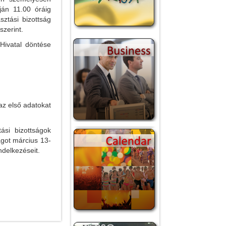
ján 11.00 óráig
sztási bizottság
szerint.
Hivatal döntése
az első adatokat
tási bizottságok
agot március 13-
ndelkezéseit.