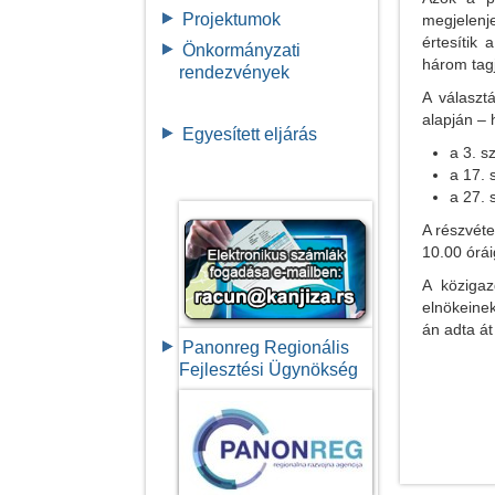
Projektumok
megjelenj
értesítik 
Önkormányzati
három tagj
rendezvények
A választ
alapján – 
Egyesített eljárás
a 3. s
a 17.
a 27. 
A részvéte
10.00 órái
A közigaz
elnökeinek
án adta át
Panonreg Regionális
Fejlesztési Ügynökség