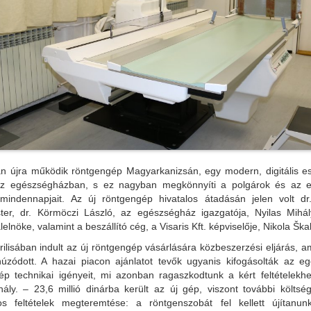
án újra működik röntgengép Magyarkanizsán, egy modern, digitális es
z egészségházban, s ez nagyban megkönnyíti a polgárok és az 
mindennapjait. Az új röntgengép hivatalos átadásán jelen volt d
ter, dr. Körmöczi László, az egészségház igazgatója, Nyilas Mihál
elnöke, valamint a beszállító cég, a Visaris Kft. képviselője, Nikola Škal
ilisában indult az új röntgengép vásárlására közbeszerzési eljárás, a
húzódott. A hazai piacon ajánlatot tevők ugyanis kifogásolták az eg
gép technikai igényeit, mi azonban ragaszkodtunk a kért feltételekh
ály. – 23,6 millió dinárba került az új gép, viszont további költség
os feltételek megteremtése: a röntgenszobát fel kellett újítanu