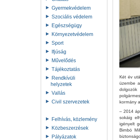
Gyermekvédelem
Szociális védelem
Egészségügy
Környezetvédelem
Sport
Ifjúság
Művelődés
Tájékoztatás
Két év ut
Rendkívüli
üzembe a
helyzetek
dolgozók 
Vallás
polgármes
Civil szervezetek
kormány al
– 2014 ápr
sokáig el
Felhívás, közlemény
igényelt 
Közbeszerzések
Bimbó Mih
biztonság
Pályázatok