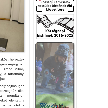
zközt helyeztek
egészségügyben
r. Bimbó Mihály
y, a tartományi
jac.
mely sajnos igen
észségház által
ez – mondta dr.
eket jelentett a
nk a padlótól a