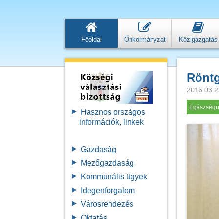
Főoldal
Önkormányzat
Közigazgatás
Röntg
2016.03.2
Egészségü
Hasznos országos
információk, linkek
Gazdaság
Mezőgazdaság
Kommunális ügyek
Idegenforgalom
Városrendezés
Oktatás