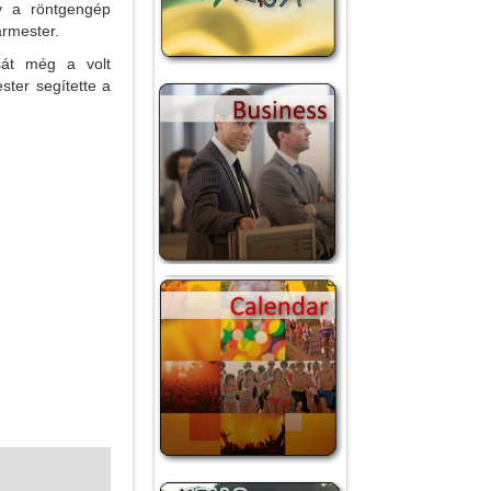
gy a röntgengép
ármester.
sát még a volt
ster segítette a