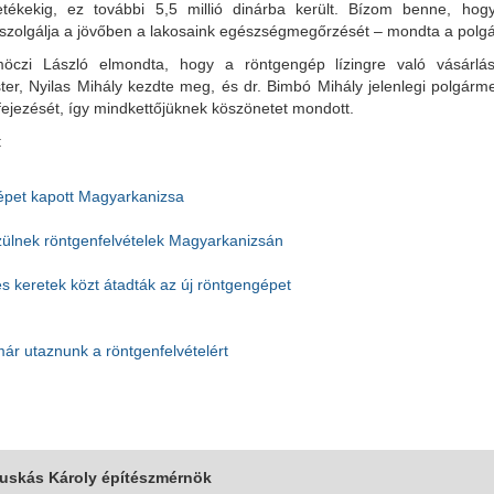
zetékekig, ez további 5,5 millió dinárba került. Bízom benne, ho
 szolgálja a jövőben a lakosaink egészségmegőrzését – mondta a polg
öczi László elmondta, hogy a röntgengép lízingre való vásárlá
er, Nyilas Mihály kezdte meg, és dr. Bimbó Mihály jelenlegi polgárme
fejezését, így mindkettőjüknek köszönetet mondott.
:
pet kapott Magyarkanizsa
zülnek röntgenfelvételek Magyarkanizsán
 keretek közt átadták az új röntgengépet
ár utaznunk a röntgenfelvételért
Puskás Károly építészmérnök