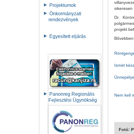
villanyve
Projektumok
sikeresen
Önkormányzati
Dr. Köröm
rendezvények
polgármest
projekt be
Egyesített eljárás
Bővebben
Röntgengé
Ismét kés
Ünnepélyes
Panonreg Regionális
Nem kell m
Fejlesztési Ügynökség
Fotó: 