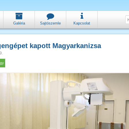
Galéria
Sajtószemle
Kapcsolat
engépet kapott Magyarkanizsa
9.
gy