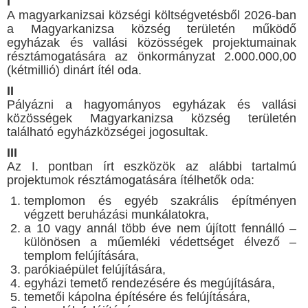
I
A magyarkanizsai községi költségvetésből 2026-ban
a Magyarkanizsa község területén működő
egyházak és vallási közösségek projektumainak
résztámogatására az önkormányzat 2.000.000,00
(kétmillió) dinárt ítél oda.
II
Pályázni a hagyományos egyházak és vallási
közösségek Magyarkanizsa község területén
található egyházközségei jogosultak.
III
Az I. pontban írt eszközök az alábbi tartalmú
projektumok résztámogatására ítélhetők oda:
templomon és egyéb szakrális építményen
végzett beruházási munkálatokra,
a 10 vagy annál több éve nem újított fennálló –
különösen a műemléki védettséget élvező –
templom felújítására,
parókiaépület felújítására,
egyházi temető rendezésére és megújítására,
temetői kápolna építésére és felújítására,