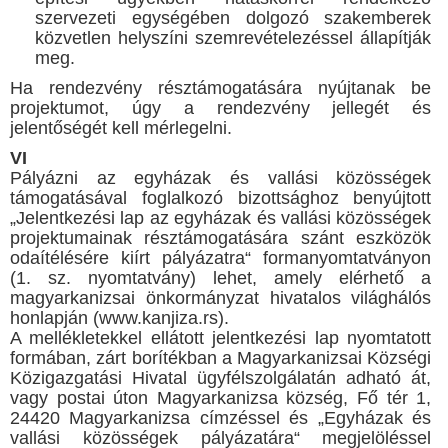
szervezeti egységében dolgozó szakemberek
közvetlen helyszíni szemrevételezéssel állapítják
meg.
Ha rendezvény résztámogatására nyújtanak be
projektumot, úgy a rendezvény jellegét és
jelentőségét kell mérlegelni.
VI
Pályázni az egyházak és vallási közösségek
támogatásával foglalkozó bizottsághoz benyújtott
„Jelentkezési lap az egyházak és vallási közösségek
projektumainak résztámogatására szánt eszközök
odaítélésére kiírt pályázatra“ formanyomtatványon
(1. sz. nyomtatvány) lehet, amely elérhető a
magyarkanizsai önkormányzat hivatalos világhálós
honlapján (www.kanjiza.rs).
A mellékletekkel ellátott jelentkezési lap nyomtatott
formában, zárt borítékban a Magyarkanizsai Községi
Közigazgatási Hivatal ügyfélszolgálatán adható át,
vagy postai úton Magyarkanizsa község, Fő tér 1,
24420 Magyarkanizsa címzéssel és „Egyházak és
vallási közösségek pályázatára“ megjelöléssel