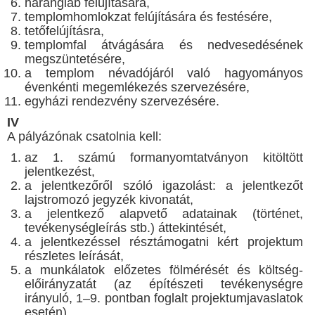
harangláb felújítására,
templomhomlokzat felújítására és festésére,
tetőfelújításra,
templomfal átvágására és nedvesedésének
megszüntetésére,
a templom névadójáról való hagyományos
évenkénti megemlékezés szervezésére,
egyházi rendezvény szervezésére.
IV
A pályázónak csatolnia kell:
az 1. számú formanyomtatványon kitöltött
jelentkezést,
a jelentkezőről szóló igazolást: a jelentkezőt
lajstromozó jegyzék kivonatát,
a jelentkező alapvető adatainak (történet,
tevékenységleírás stb.) áttekintését,
a jelentkezéssel résztámogatni kért projektum
részletes leírását,
a munkálatok előzetes fölmérését és költség-
előirányzatát (az építészeti tevékenységre
irányuló, 1–9. pontban foglalt projektumjavaslatok
esetén).