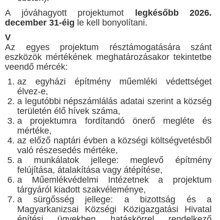
A jóváhagyott projektumot
legkésőbb 2026.
december 31-éig
le kell bonyolítani.
V
Az egyes projektum résztámogatására szánt
eszközök mértékének meghatározásakor tekintetbe
veendő mércék:
az egyházi építmény műemléki védettséget
élvez-e,
a legutóbbi népszámlálás adatai szerint a község
területén élő hívek száma,
a projektumra fordítandó önerő megléte és
mértéke,
az előző naptári évben a községi költségvetésből
való részesedés mértéke,
a munkálatok jellege: meglevő építmény
felújítása, átalakítása vagy átépítése,
a Műemlékvédelmi Intézetnek a projektum
tárgyáról kiadott szakvéleménye,
a sürgősség jellege: a bizottság és a
Magyarkanizsai Községi Közigazgatási Hivatal
építési ügyekben hatáskörrel rendelkező