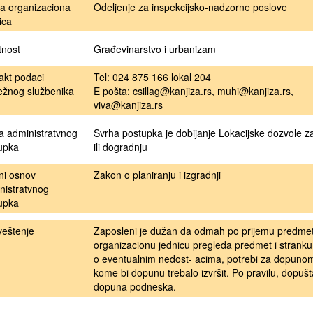
a organizaciona
Odeljenje za inspekcijsko-nadzorne poslove
ica
tnost
Građevinarstvo i urbanizam
akt podaci
Tel: 024 875 166 lokal 204
ežnog službenika
E pošta: csillag@kanjiza.rs, muhi@kanjiza.rs,
viva@kanjiza.rs
a administratvnog
Svrha postupka je dobijanje Lokacijske dozvole z
upka
ili dogradnju
ni osnov
Zakon o planiranju i izgradnji
nistratvnog
upka
eštenje
Zaposleni je dužan da odmah po prijemu predme
organizacionu jednicu pregleda predmet i stranku
o eventualnim nedost- acima, potrebi za dopunom
kome bi dopunu trebalo izvršit. Po pravilu, dopuš
dopuna podneska.