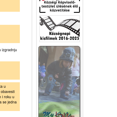
a izgradnju
ta u
 obavesti
 i roku u
ta se jedna