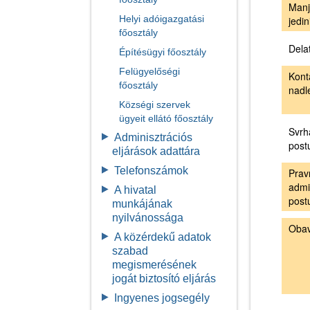
Manj
Helyi adóigazgatási
jedin
főosztály
Dela
Építésügyi főosztály
Felügyelőségi
Kont
főosztály
nadl
Községi szervek
ügyeit ellátó főosztály
Svrh
Adminisztrációs
post
eljárások adattára
Telefonszámok
Prav
admi
A hivatal
post
munkájának
nyilvánossága
Obav
A közérdekű adatok
szabad
megismerésének
jogát biztosító eljárás
Ingyenes jogsegély