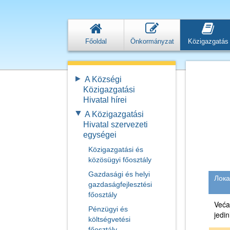
Főoldal
Önkormányzat
Közigazgatás
A Községi
Közigazgatási
Hivatal hírei
A Közigazgatási
Hivatal szervezeti
egységei
Közigazgatási és
közösügyi főosztály
Gazdasági és helyi
Лока
gazdaságfejlesztési
főosztály
Veća
Pénzügyi és
jedin
költségvetési
főosztály