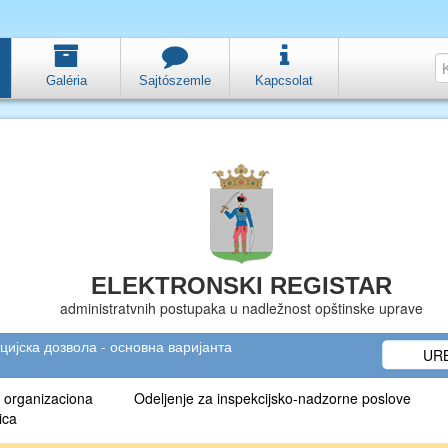
Galéria
Sajtószemle
Kapcsolat
ELEKTRONSKI REGISTAR
administratvnih postupaka u nadležnost opštinske uprave
цијска дозвола - основна варијанта
URB
 organizaciona
Odeljenje za inspekcijsko-nadzorne poslove
ica