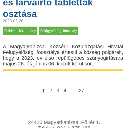
és lárvairtó tabletták
osztása
2023.05.26.
Felhívás, közlemény
Felügyelőségi főosztály
A Мagyarkanizsai Községi Közigazgatási Hivatal
Felügyelőségi főosztálya értesíti a község polgárait,
hogy a 2023. év első repülőgépes szúnyogirtására
május 26. és június 06. között kerül sor...
1
2
3
4
...
27
24420 Magyarkanizsa, Fő tér 1.