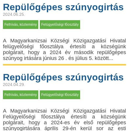
Repülőgépes szúnyogirtás
2024.06.25.
Felhívás, közlemény
Felügyelőségi főosztály
A Мagyarkanizsai Községi Közigazgatási Hivatal
felügyelőségi főosztálya értesíti a községünk
polgárait, hogy a 2024 év második repülőgépes
szúnyog irtására június 26 . és július 5. között...
Repülőgépes szúnyogirtás
2024.04.29.
Felhívás, közlemény
Felügyelőségi főosztály
A Мagyarkanizsai Községi Közigazgatási Hivatal
Felügyelőségi főosztálya értesíti a községünk
polgárait, hogy a 2024-es év első repülőgépes
szúnyogirtására április 29-én kerül sor az esti