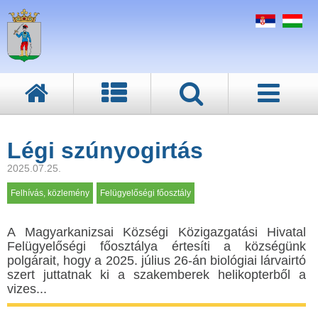
Légi szúnyogirtás
2025.07.25.
Felhívás, közlemény
Felügyelőségi főosztály
A Мagyarkanizsai Községi Közigazgatási Hivatal
Felügyelőségi főosztálya értesíti a községünk
polgárait, hogy a 2025. július 26-án biológiai lárvairtó
szert juttatnak ki a szakemberek helikopterből a
vizes...