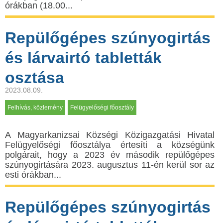
órákban (18.00...
Repülőgépes szúnyogirtás
és lárvairtó tabletták
osztása
2023.08.09.
Felhívás, közlemény
Felügyelőségi főosztály
A Мagyarkanizsai Községi Közigazgatási Hivatal
Felügyelőségi főosztálya értesíti a községünk
polgárait, hogy a 2023 év második repülőgépes
szúnyogirtására 2023. augusztus 11-én kerül sor az
esti órákban...
Repülőgépes szúnyogirtás