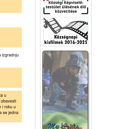
a izgradnju
ta u
 obavesti
 i roku u
ta se jedna