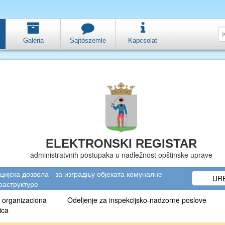
Galéria
Sajtószemle
Kapcsolat
ELEKTRONSKI REGISTAR
administratvnih postupaka u nadležnost opštinske uprave
цијска дозвола - за изградњу објеката комуналне
URB
аструктуре
 organizaciona
Odeljenje za inspekcijsko-nadzorne poslove
ica