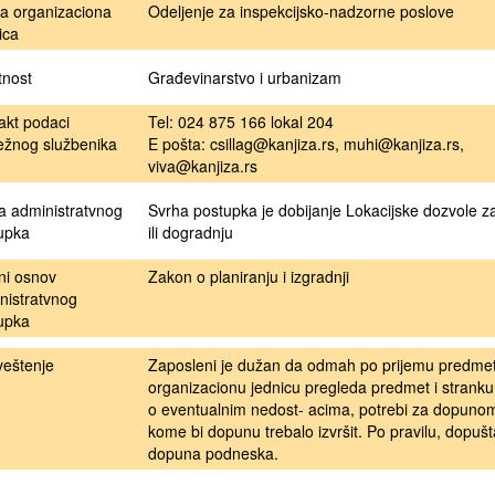
a organizaciona
Odeljenje za inspekcijsko-nadzorne poslove
ica
tnost
Građevinarstvo i urbanizam
akt podaci
Tel: 024 875 166 lokal 204
ežnog službenika
E pošta: csillag@kanjiza.rs, muhi@kanjiza.rs,
viva@kanjiza.rs
a administratvnog
Svrha postupka je dobijanje Lokacijske dozvole z
upka
ili dogradnju
ni osnov
Zakon o planiranju i izgradnji
nistratvnog
upka
eštenje
Zaposleni je dužan da odmah po prijemu predme
organizacionu jednicu pregleda predmet i stranku
o eventualnim nedost- acima, potrebi za dopunom
kome bi dopunu trebalo izvršit. Po pravilu, dopuš
dopuna podneska.