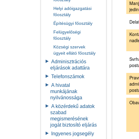
Manj
Helyi adóigazgatási
jedin
főosztály
Dela
Építésügyi főosztály
Felügyelőségi
Kont
főosztály
nadl
Községi szervek
ügyeit ellátó főosztály
Svrh
Adminisztrációs
post
eljárások adattára
Telefonszámok
Prav
admi
A hivatal
post
munkájának
nyilvánossága
Obav
A közérdekű adatok
szabad
megismerésének
jogát biztosító eljárás
Ingyenes jogsegély