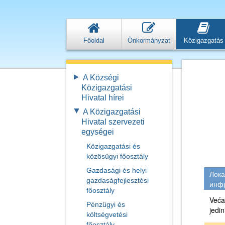
Főoldal
Önkormányzat
Közigazgatás
A Községi
Közigazgatási
Hivatal hírei
A Közigazgatási
Hivatal szervezeti
egységei
Közigazgatási és
közösügyi főosztály
Gazdasági és helyi
Лока
gazdaságfejlesztési
инфр
főosztály
Veća
Pénzügyi és
jedin
költségvetési
főosztály