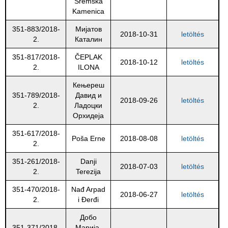
Sremska
Kamenica
351-883/2018-
Мијатов
2018-10-31
letöltés
2.
Каталин
351-817/2018-
ČEPLAK
2018-10-12
letöltés
2.
ILONA
Кењереш
351-789/2018-
Давид и
2018-09-26
letöltés
2.
Ладоцки
Орхидеја
351-617/2018-
Poša Erne
2018-08-08
letöltés
2.
351-261/2018-
Danji
2018-07-03
letöltés
2.
Terezija
351-470/2018-
Nađ Arpad
2018-06-27
letöltés
2.
i Đerđi
Добо
351-371/2018-
Марија,