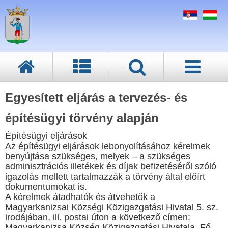
Egyesített eljárás a tervezés- és
építésügyi törvény alapján
Építésügyi eljárások
Az építésügyi eljárások lebonyolításához kérelmek
benyújtása szükséges, melyek – a szükséges
adminisztrációs illetékek és díjak befizetéséről szóló
igazolás mellett tartalmazzák a törvény által előírt
dokumentumokat is.
A kérelmek átadhatók és átvehetők a
Magyarkanizsai Községi Közigazgatási Hivatal 5. sz.
irodájában, ill. postai úton a következő címen:
Magyarkanizsa Község Közigazgatási Hivatala, Fő