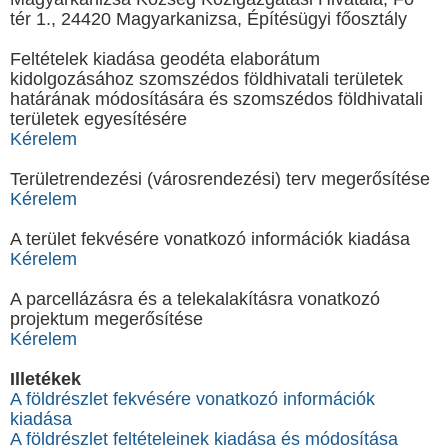
tér 1., 24420 Magyarkanizsa, Építésügyi főosztály
Feltételek kiadása geodéta elaborátum
kidolgozásához szomszédos földhivatali területek
határának módosítására és szomszédos földhivatali
területek egyesítésére
Kérelem
Területrendezési (városrendezési) terv megerősítése
Kérelem
A terület fekvésére vonatkozó információk kiadása
Kérelem
A parcellázásra és a telekalakításra vonatkozó
projektum megerősítése
Kérelem
Illеtékek
A földrészlet fekvésére vonatkozó információk
kiadása
A földrészlet feltételeinek kiadása és módosítása