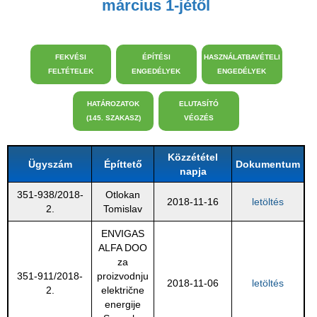
március 1-jétől
FEKVÉSI
ÉPÍTÉSI
HASZNÁLATBAVÉTELI
FELTÉTELEK
ENGEDÉLYEK
ENGEDÉLYEK
HATÁROZATOK
ELUTASÍTÓ
(145. SZAKASZ)
VÉGZÉS
Közzététel
Ügyszám
Építtető
Dokumentum
napja
351-938/2018-
Otlokan
2018-11-16
letöltés
2.
Tomislav
ENVIGAS
ALFA DOO
za
351-911/2018-
proizvodnju
2018-11-06
letöltés
2.
električne
energije