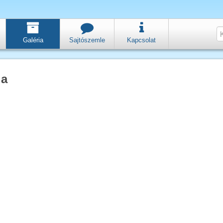
Galéria
Sajtószemle
Kapcsolat
ia