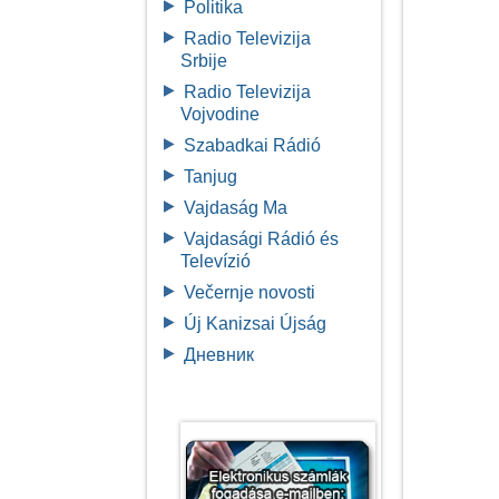
Politika
Radio Televizija
Srbije
Radio Televizija
Vojvodine
Szabadkai Rádió
Tanjug
Vajdaság Ma
Vajdasági Rádió és
Televízió
Večernje novosti
Új Kanizsai Újság
Дневник