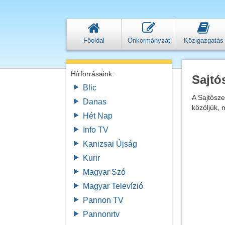
Főoldal
Önkormányzat
Közigazgatás
Hírforrásaink:
Sajtó
Blic
A Sajtósz
Danas
közöljük, 
Hét Nap
Info TV
Kanizsai Újság
Kurir
Magyar Szó
Magyar Televízió
Pannon TV
Pannonrtv