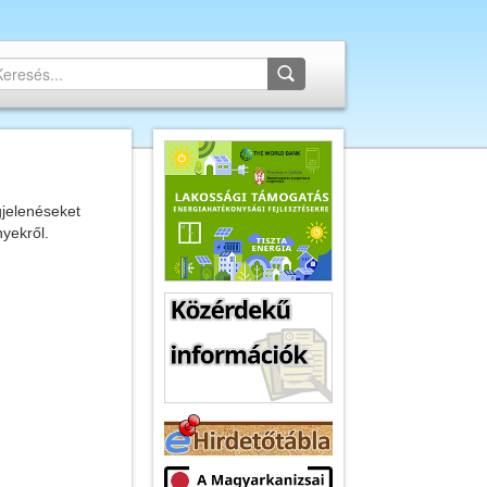
gjelenéseket
nyekről.