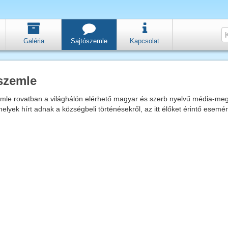
Galéria
Sajtószemle
Kapcsolat
szemle
emle rovatban a világhálón elérhető magyar és szerb nyelvű média-me
melyek hírt adnak a községbeli történésekről, az itt élőket érintő esemé