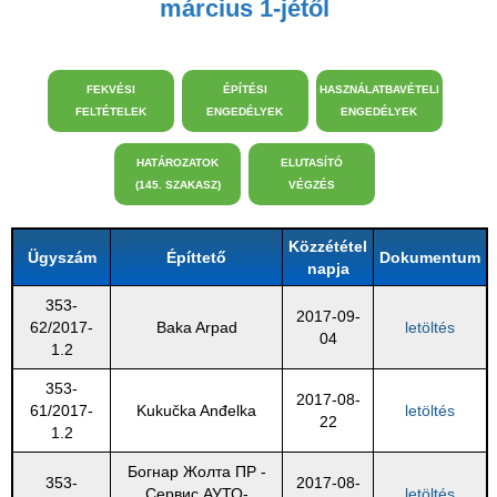
március 1-jétől
FEKVÉSI
ÉPÍTÉSI
HASZNÁLATBAVÉTELI
FELTÉTELEK
ENGEDÉLYEK
ENGEDÉLYEK
HATÁROZATOK
ELUTASÍTÓ
(145. SZAKASZ)
VÉGZÉS
Közzététel
Ügyszám
Építtető
Dokumentum
napja
353-
2017-09-
62/2017-
Baka Arpad
letöltés
04
1.2
353-
2017-08-
61/2017-
Kukučka Anđelka
letöltés
22
1.2
Богнар Жолта ПР -
353-
2017-08-
Сервис АУТО-
letöltés