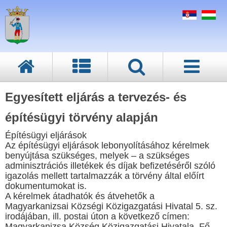
Egyesített eljárás a tervezés- és
építésügyi törvény alapján
Építésügyi eljárások
Az építésügyi eljárások lebonyolításához kérelmek
benyújtása szükséges, melyek – a szükséges
adminisztrációs illetékek és díjak befizetéséről szóló
igazolás mellett tartalmazzák a törvény által előírt
dokumentumokat is.
A kérelmek átadhatók és átvehetők a
Magyarkanizsai Községi Közigazgatási Hivatal 5. sz.
irodájában, ill. postai úton a következő címen:
Magyarkanizsa Község Közigazgatási Hivatala, Fő