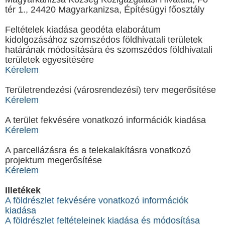
tér 1., 24420 Magyarkanizsa, Építésügyi főosztály
Feltételek kiadása geodéta elaborátum
kidolgozásához szomszédos földhivatali területek
határának módosítására és szomszédos földhivatali
területek egyesítésére
Kérelem
Területrendezési (városrendezési) terv megerősítése
Kérelem
A terület fekvésére vonatkozó információk kiadása
Kérelem
A parcellázásra és a telekalakításra vonatkozó
projektum megerősítése
Kérelem
Illеtékek
A földrészlet fekvésére vonatkozó információk
kiadása
A földrészlet feltételeinek kiadása és módosítása