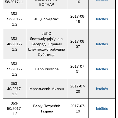
58/2017-.1.
16
БОГНАР
353-
2017-08-
53/2017-
ЈП „Србијагас“
letöltés
15
1.2
„ЕПС
353-
Дистрибуција“д.о.о.
2017-08-
48/2017-
Београд, Огранак
letöltés
07
1.2
Електродистрибуција
Суботица,
353-
2017-07-
55/2017-
Сабо Виктора
letöltés
31
1.2
353-
2017-07-
40/2017-
Мрваљевић Милош
letöltés
20
1.2
353-
Варју Потребић
2017-07-
50/2017-
letöltés
Татјанa
19
1.2