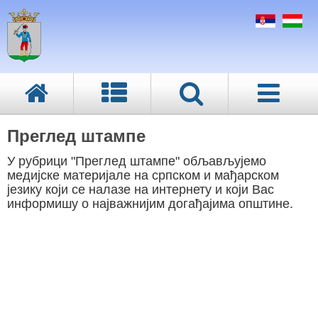
Преглед штампе
У рубрици "Преглед штампе" обљављујемо
медијске материјале на српском и мађарском
језику који се налазе на интернету и који Вас
информишу о најважнијим догађајима општине.