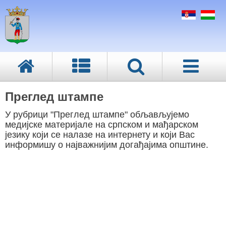
Преглед штампе
У рубрици "Преглед штампе" обљављујемо
медијске материјале на српском и мађарском
језику који се налазе на интернету и који Вас
информишу о најважнијим догађајима општине.