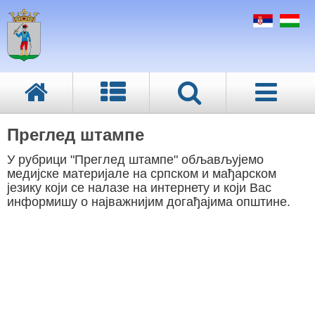
Преглед штампе
У рубрици "Преглед штампе" обљављујемо
медијске материјале на српском и мађарском
језику који се налазе на интернету и који Вас
информишу о најважнијим догађајима општине.